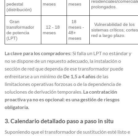
residenciales/comercial
pedestal
meses
meses
prolongados.
(distribución)
Gran
18
Vulnerabilidad de los
transformador
12 - 18
meses -
sistemas críticos; corte
de potencia
meses
48+
red a largo plazo.
(LPT)
meses
La clave para los compradores:
Si falla un LPT no estándar y
no se dispone de un repuesto adecuado, la instalación o
sección de red que dependa de ese transformador puede
enfrentarse a un mínimo de
De 1,5 a 4 años
de las
limitaciones operativas forzosas o de la dependencia de
soluciones de derivación temporales.
La contratación
proactiva ya no es opcional: es una gestión de riesgos
obligatoria.
3. Calendario detallado paso a paso in situ
Suponiendo que el transformador de sustitución esté listo e