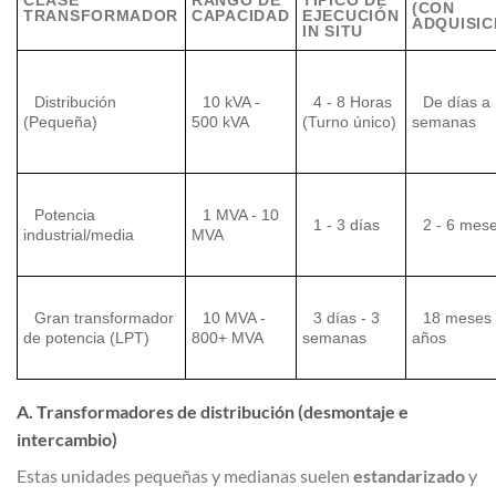
CLASE
RANGO DE
TÍPICO DE
(CON
TRANSFORMADOR
CAPACIDAD
EJECUCIÓN
ADQUISIC
IN SITU
Distribución
10 kVA -
4 - 8 Horas
De días a
(Pequeña)
500 kVA
(Turno único)
semanas
Potencia
1 MVA - 10
1 - 3 días
2 - 6 mes
industrial/media
MVA
Gran transformador
10 MVA -
3 días - 3
18 meses 
de potencia (LPT)
800+ MVA
semanas
años
A. Transformadores de distribución (desmontaje e
intercambio)
Estas unidades pequeñas y medianas suelen
estandarizado
y