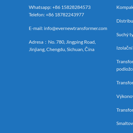
Whatsapp: +86 15828284573
Kompak
Telefon: +86 18782243977
Distrib
E-mail:
info@evernewtransformer.com
Suchý t
Adresa：No. 780, Jingping Road,
Izolačn
Jinjiang, Chengdu, Sichuan, Čína
Transfo
podložc
Transfo
Výkonov
Transfo
Smaltov