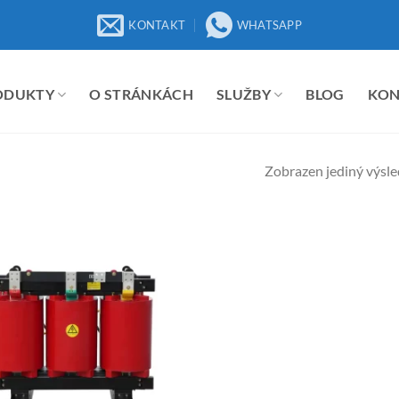
KONTAKT
WHATSAPP
ODUKTY
O STRÁNKÁCH
SLUŽBY
BLOG
KO
Zobrazen jediný výsl