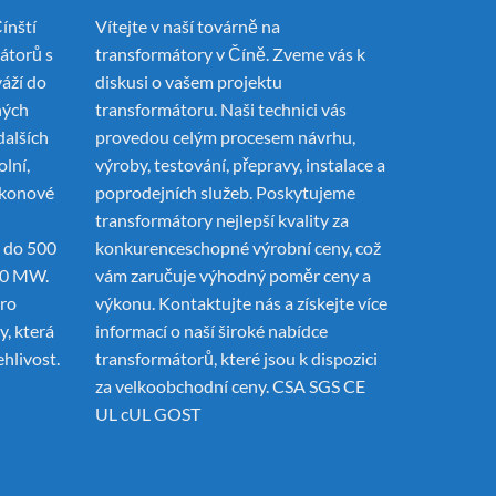
ínští
Vítejte v naší továrně na
mátorů
s
transformátory v Číně. Zveme vás k
váží do
diskusi o vašem projektu
ných
transformátoru. Naši technici vás
dalších
provedou celým procesem návrhu,
olní,
výroby, testování, přepravy, instalace a
ýkonové
poprodejních služeb. Poskytujeme
transformátory nejlepší kvality za
 do 500
konkurenceschopné výrobní ceny, což
00 MW.
vám zaručuje výhodný poměr ceny a
pro
výkonu. Kontaktujte nás a získejte více
, která
informací o naší široké nabídce
ehlivost.
transformátorů, které jsou k dispozici
za velkoobchodní ceny. CSA SGS CE
UL cUL GOST