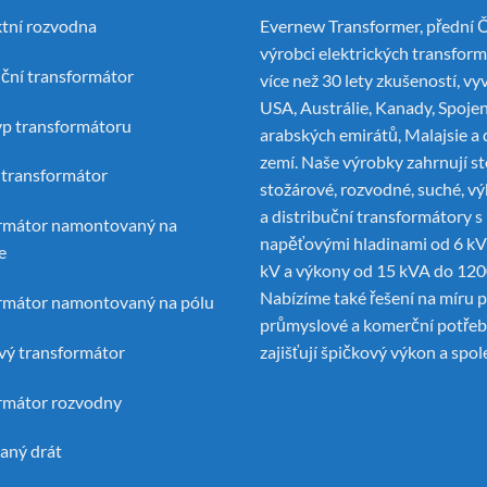
tní rozvodna
Evernew Transformer, přední
Č
výrobci elektrických transfor
uční transformátor
více než 30 lety zkušeností, vy
USA, Austrálie, Kanady, Spoje
yp transformátoru
arabských emirátů, Malajsie a 
zemí. Naše výrobky zahrnují st
í transformátor
stožárové, rozvodné, suché, v
a distribuční transformátory s
rmátor namontovaný na
napěťovými hladinami od 6 kV
e
kV a výkony od 15 kVA do 12
Nabízíme také řešení na míru 
rmátor namontovaný na pólu
průmyslové a komerční potřeby
ý transformátor
zajišťují špičkový výkon a spol
rmátor rozvodny
aný drát