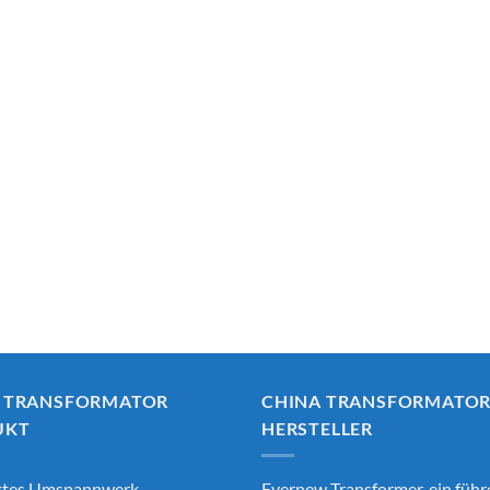
 TRANSFORMATOR
CHINA TRANSFORMATO
UKT
HERSTELLER
tes Umspannwerk
Evernew Transformer, ein füh