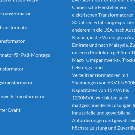
Chinesische Hersteller von
ertransformator
elektrischen Transformatoren
30 Jahren Erfahrung exportier
transformator
anderem in die USA, nach Aust
Kanada, in die Vereinigten Ar
ansformator
Emirate und nach Malaysia. Z
unseren Produkten gehören Ti
rmator für Pad-Montage
Mast-, Umspannwerks-, Trocke
Leistungs- und
nsformator
Verteiltransformatoren mit
gstransformator
Spannungen von 6KV bis 500
Kapazitäten von 15KVA bis
nwerk Transformator
1200MVA. Wir bieten auch
maßgeschneiderte Lösungen f
rter Draht
industrielle und gewerbliche
Anforderungen und gewährlei
höchste Leistung und Zuverläs