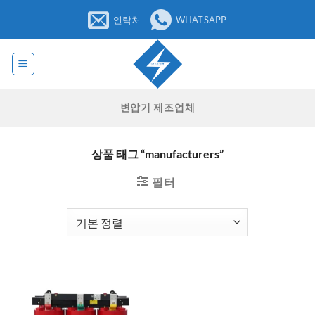
콘
연락처
WHATSAPP
텐
츠
로
건
너
변압기 제조업체
뛰
기
상품 태그 “manufacturers”
필터