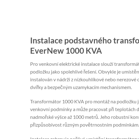
Instalace podstavného transf
EverNew 1000 KVA
Pro venkovní elektrické instalace slouží transfor
podložku jako spolehlivé řešení. Obvykle je umístěn
instalován v nádrži z nízkouhlíkové nebo nerezové 
dvířky a bezpečným uzamykacím mechanismem.
Transformátor 1000 KVA pro montáž na podložku je
venkovní podmínky a může pracovat při teplotách d
nadmořské výšce až 1000 metrů. Jeho robustní kons
přizpůsobivost různým povětrnostním podmínkám
Instalace zahrnuje pečlivé umístění transformátoru