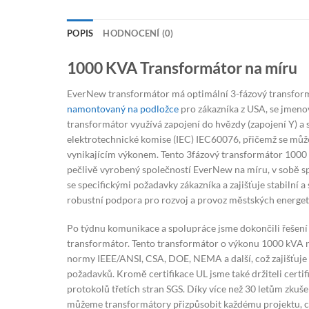
POPIS
HODNOCENÍ (0)
1000 KVA Transformátor na míru
EverNew transformátor má optimální 3-fázový transfo
namontovaný na podložce
pro zákazníka z USA, se jmeno
transformátor využívá zapojení do hvězdy (zapojení Y) 
elektrotechnické komise (IEC) IEC60076, přičemž se může
vynikajícím výkonem. Tento 3fázový transformátor 1000
pečlivě vyrobený společností EverNew na míru, v sobě s
se specifickými požadavky zákazníka a zajišťuje stabilní a 
robustní podpora pro rozvoj a provoz městských energeti
Po týdnu komunikace a spolupráce jsme dokončili řešení 
transformátor. Tento transformátor o výkonu 1000 kVA 
normy IEEE/ANSI, CSA, DOE, NEMA a další, což zajišťuje
požadavků. Kromě certifikace UL jsme také držiteli certi
protokolů třetích stran SGS. Díky více než 30 letům zkuš
můžeme transformátory přizpůsobit každému projektu, c