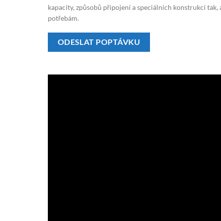
kapacity, způsobů připojení a speciálních konstrukcí tak
potřebám.
ODESLAT POPTÁVKU