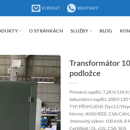
KONTAKT
WHATSAPP
ODUKTY
O STRÁNKÁCH
SLUŽBY
BLOG
KO
Transformátor 1
podložce
Primární napětí: 7,2KV/11KV
Sekundární napětí: 208Y/120 V
TYP PŘIPOJENÍ: Dyn11/YNyn0
Normy: ANSI/IEEE, CSA/CAN
Jmenovitý výkon: 100 kVA, 8
Certifikát: UL, cUL, CSA, SGS