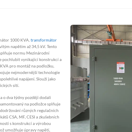
rmátor 1000 KVA.
transformátor
vitým napětím až 34,5 kV. Tento
a splňuje normu Mezinárodní
 pochlubit vynikající konstrukcí a
 KVA pro montáž na podložku,
pojuje nejmodernější technologie
spolehlivé napájení. Slouží jako
ckých sítí.
a o dva týdny později dodali
namontovaný na podložce splňuje
 dodržování různých regulačních
fikátů CSA, MF, CESI a zkušebních
eností s konstrukcí a výrobou
ož umožňuje úpravy napětí,