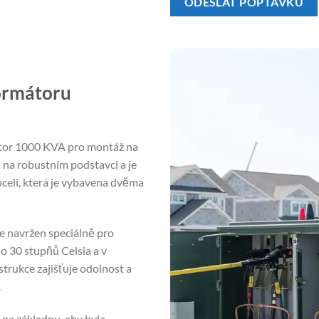
ODESLAT POPTÁVKU
ormátoru
mátor 1000 KVA pro montáž na
 na robustním podstavci a je
oceli, která je vybavena dvěma
 navržen speciálně pro
o 30 stupňů Celsia a v
trukce zajišťuje odolnost a
.
 na základnu, aby byla