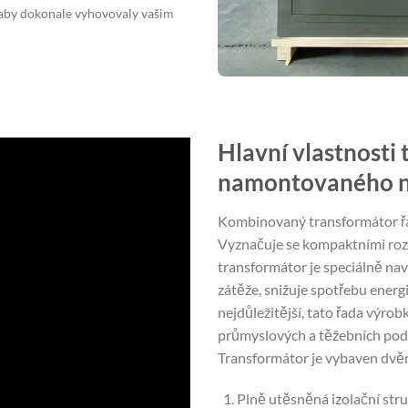
, aby dokonale vyhovovaly vašim
Hlavní vlastnosti
namontovaného n
Kombinovaný transformátor řad
Vyznačuje se kompaktními roz
transformátor je speciálně na
zátěže, snižuje spotřebu energi
nejdůležitější, tato řada výrob
průmyslových a těžebních podni
Transformátor je vybaven dvěm
Plně utěsněná izolační stru