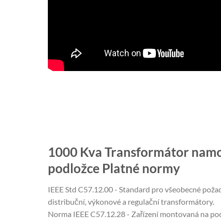
1000 Kva Transformátor nam
podložce Platné normy
IEEE Std C57.12.00 - Standard pro všeobecné poža
distribuční, výkonové a regulační transformátory.
Norma IEEE C57.12.28 - Zařízení montovaná na podl