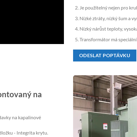
Je použitelný nejen pro kruh
Nízké ztráty, nízký šum a vy
Nízký nárůst teploty, vysoká
Transformátor má speciální 
ODESLAT POPTÁVKU
ontovaný na
davky na kapalinové
ožku - Integrita krytu.