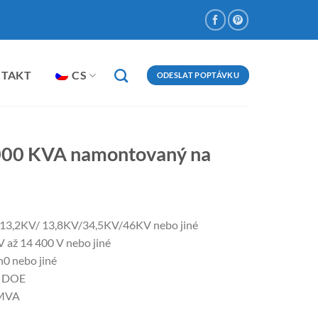
NTAKT
CS
ODESLAT POPTÁVKU
000 KVA namontovaný na
/13,2KV/ 13,8KV/34,5KV/46KV nebo jiné
 až 14 400 V nebo jiné
 nebo jiné
, DOE
 MVA