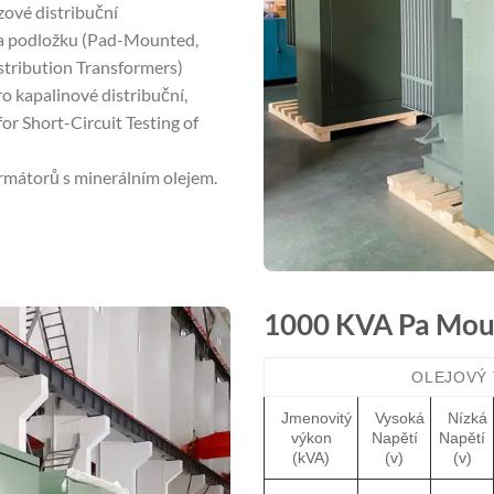
zové distribuční
na podložku (Pad-Mounted,
stribution Transformers)
o kapalinové distribuční,
or Short-Circuit Testing of
rmátorů s minerálním olejem.
1000 KVA Pa Mou
OLEJOVÝ
Jmenovitý
Vysoká
Nízká
výkon
Napětí
Napětí
(kVA)
(v)
(v)