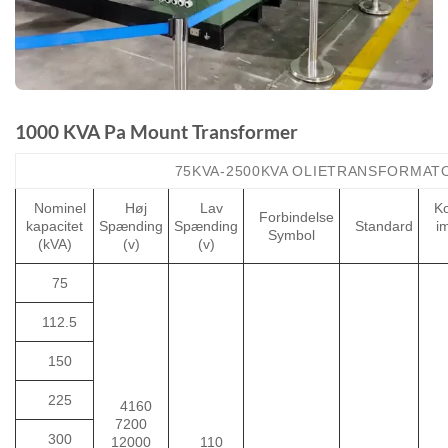
1000 KVA Pa Mount Transformer
75KVA-2500KVA OLIETRANSFORMAT
Nominel
Høj
Lav
Ko
Forbindelse
kapacitet
Spænding
Spænding
Standard
i
Symbol
(kVA)
(v)
(v)
75
112.5
150
225
4160
7200
300
12000
110