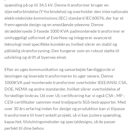
spænding på op til 34,5 kV. Denne transformer bruger en
stjerneforbindelse (Y-forbindelse) og overholder den internationale
elektrotekniske kommissions (IEC) standard IEC60076, der har et
fremragende design og en enestående ydeevne. Denne
skræddersyede 3-fasede 1000 KVA padmonterede transformer er
omhyggeligt udformet af EverNew og integrerer avanceret
teknologi med specifikke kundekrav, hvilket sikrer en stabil og
pålidelig strømforsyning. Den fungerer som en robust støtte til
udvikling og drift af byernes elnet.
Efter en uges kommunikation og samarbejde færdiggjorde vi
løsningen og leverede transformeren to uger senere. Denne
1000KVA pad-monterede transformer overholder IEEE/ANSI, CSA,
DOE, NEMA og andre standarder, hvilket sikrer overholdelse af
forskellige lovkrav. Ud over UL-certificering har vi også CSA-, MF-,
CESI-certifikater sammen med tredjeparts SGS-testrapporter. Med
over 30 års erfaring inden for design og produktion kan vi tilpasse
transformere til hvert enkelt projekt, så vi kan justere spænding,
kapacitet, tilslutningsmetoder og specialdesigns, så de passer
perfekt til dine behov.