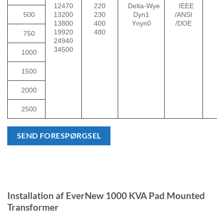
12470
220
Delta-Wye
IEEE
500
13200
230
Dyn1
/ANSI
13800
400
Ynyn0
/DOE
19920
480
750
24940
34500
1000
1500
2000
2500
SEND FORESPØRGSEL
Installation af EverNew 1000 KVA Pad Mounted
Transformer