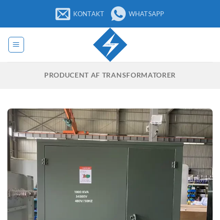
Fortsæt
KONTAKT
WHATSAPP
til
indhold
PRODUCENT AF TRANSFORMATORER