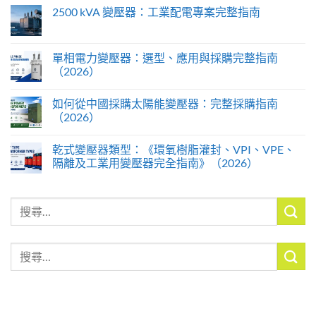
2500 kVA 變壓器：工業配電專案完整指南
單相電力變壓器：選型、應用與採購完整指南
（2026）
如何從中國採購太陽能變壓器：完整採購指南
（2026）
乾式變壓器類型：《環氧樹脂灌封、VPI、VPE、
隔離及工業用變壓器完全指南》（2026）
搜
尋
關
搜
鍵
尋
字:
關
鍵
字: