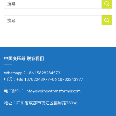
搜
尋
關
搜
鍵
尋
字:
關
鍵
字:
中国变压器 联系我们
Whatsapp：+86 15828284573
电话：+86 18782243977+86 18782243977
电子邮件：
info@evernewtransformer.com
地址：四川省成都市锦江区锦屏路780号