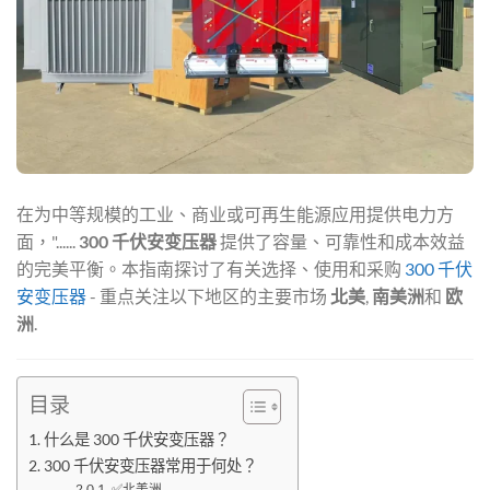
在为中等规模的工业、商业或可再生能源应用提供电力方
面，"......
300 千伏安变压器
提供了容量、可靠性和成本效益
的完美平衡。本指南探讨了有关选择、使用和采购
300 千伏
安变压器
- 重点关注以下地区的主要市场
北美
,
南美洲
和
欧
洲
.
目录
什么是 300 千伏安变压器？
300 千伏安变压器常用于何处？
✅北美洲