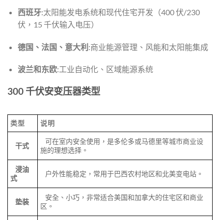
西班牙
:太阳能发电系统和现代住宅开发（400 伏/230
伏，15 千伏输入电压）
德国、法国、意大利
:商业能源管理、风能和太阳能集成
波兰和东欧
:工业自动化、区域能源系统
300 千伏安变压器类型
类型
说明
可在室内安全使用，是多伦多或马德里等城市商业设
干式
施的理想选择。
浸油
户外性能稳定，常用于巴西农村地区和北美变电站。
式
安全、小巧，非常适合美国和加拿大的住宅区和商业
垫装
区。