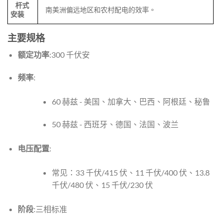
杆式
南美洲偏远地区和农村配电的效率。
安装
主要规格
额定功率
:300 千伏安
频率
:
60 赫兹 - 美国、加拿大、巴西、阿根廷、秘鲁
50 赫兹 - 西班牙、德国、法国、波兰
电压配置
:
常见：33 千伏/415 伏、11 千伏/400 伏、13.8
千伏/480 伏、15 千伏/230 伏
阶段
:三相标准