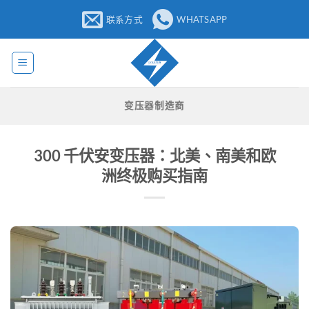
跳
联系方式
WHATSAPP
至
内
容
变压器制造商
300 千伏安变压器：北美、南美和欧
洲终极购买指南