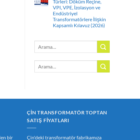
Türleri: Döküm Reçine,
VPI, VPE, İzolasyon ve
Endüstriyel
Transformatörlere İlişkin
Kapsamlı Kılavuz (2026)
Arayın:
Arayın:
ÇIN TRANSFORMATÖR TOPTAN
SATIŞ FIYATLARI
en bir
Çin'deki transformatör fabrikamıza