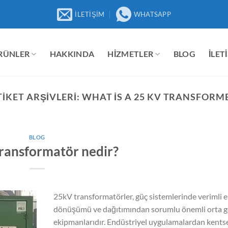
İLETIŞIM
WHATSAPP
RÜNLER
HAKKINDA
HIZMETLER
BLOG
İLET
TIKET ARŞIVLERI:
WHAT IS A 25 KV TRANSFORM
BLOG
ransformatör nedir?
25kV transformatörler, güç sistemlerinde verimli e
dönüşümü ve dağıtımından sorumlu önemli orta g
ekipmanlarıdır. Endüstriyel uygulamalardan kents