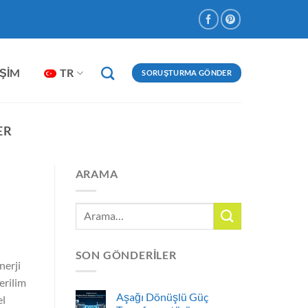
IŞIM
TR
SORUŞTURMA GÖNDER
ER
ARAMA
SON GÖNDERILER
nerji
erilim
Aşağı Dönüşlü Güç
el