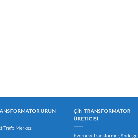
RANSFORMATÖR ÜRÜN
ÇIN TRANSFORMATÖR
ÜRETICISI
 Trafo Merkezi
Evernew Transformer, önde gel