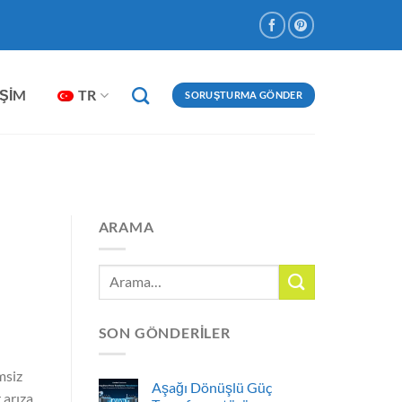
IŞIM
TR
SORUŞTURMA GÖNDER
ARAMA
SON GÖNDERILER
msiz
Aşağı Dönüşlü Güç
 arıza