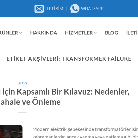
İLETIŞIM
WHATSAPP
RÜNLER
HAKKINDA
HIZMETLER
BLOG
İLET
ETIKET ARŞIVLERI:
TRANSFORMER FAILURE
BLOG
 için Kapsamlı Bir Kılavuz: Nedenler,
ahale ve Önleme
Modern elektrik şebekesinde transformatörler isi
kahramanlardır, ancak yanma veya patlama gibi bir