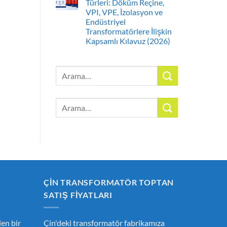
Türleri: Döküm Reçine,
VPI, VPE, İzolasyon ve
Endüstriyel
Transformatörlere İlişkin
Kapsamlı Kılavuz (2026)
Arayın:
Arayın:
ÇIN TRANSFORMATÖR TOPTAN
SATIŞ FIYATLARI
en bir
Çin'deki transformatör fabrikamıza