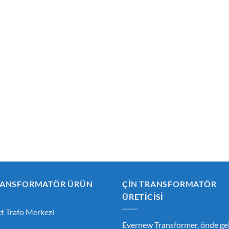
RANSFORMATÖR ÜRÜN
ÇIN TRANSFORMATÖR
ÜRETICISI
 Trafo Merkezi
Evernew Transformer, önde gel