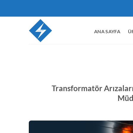
İçeriğe
atla
ANA SAYFA
Ü
Transformatör Arızaları
Müd