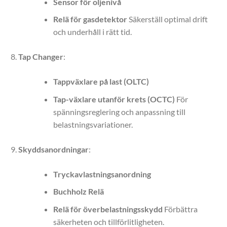
Sensor för oljenivå
Relä för gasdetektor
Säkerställ optimal drift
och underhåll i rätt tid.
Tap Changer
:
Tappväxlare på last (OLTC)
Tap-växlare utanför krets (OCTC)
För
spänningsreglering och anpassning till
belastningsvariationer.
Skyddsanordningar
:
Tryckavlastningsanordning
Buchholz Relä
Relä för överbelastningsskydd
Förbättra
säkerheten och tillförlitligheten.