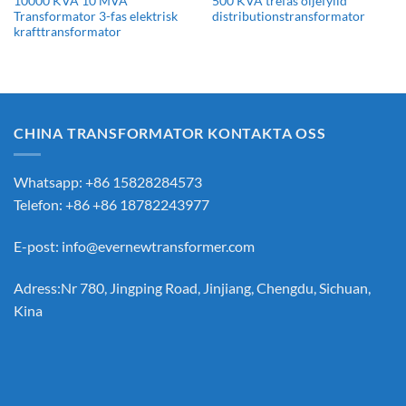
10000 KVA 10 MVA
500 KVA trefas oljefylld
Transformator 3-fas elektrisk
distributionstransformator
krafttransformator
CHINA TRANSFORMATOR KONTAKTA OSS
Whatsapp: +86 15828284573
Telefon: +86 +86 18782243977
E-post:
info@evernewtransformer.com
Adress:Nr 780, Jingping Road, Jinjiang, Chengdu, Sichuan,
Kina