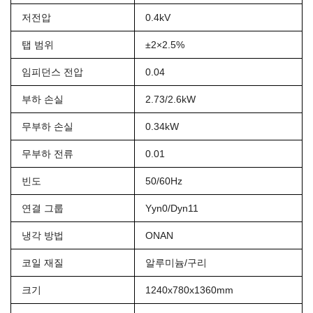
저전압
0.4kV
탭 범위
±2×2.5%
임피던스 전압
0.04
부하 손실
2.73/2.6kW
무부하 손실
0.34kW
무부하 전류
0.01
빈도
50/60Hz
연결 그룹
Yyn0/Dyn11
냉각 방법
ONAN
코일 재질
알루미늄/구리
크기
1240x780x1360mm