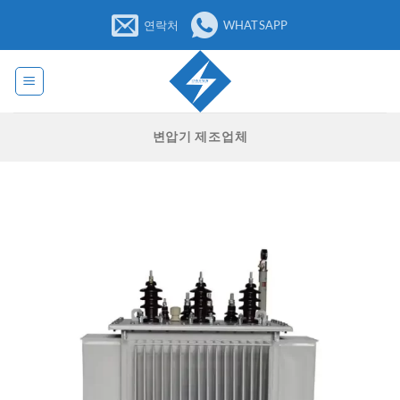
콘
연락처
WHATSAPP
텐
츠
로
건
너
변압기 제조업체
뛰
기