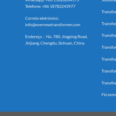
Telefone: +86 18782243977
Transfo
Correio eletrónico:
Transfo
info@evernewtransformer.com
Transfo
Endereço：No. 780, Jingping Road,
Jinjiang, Chengdu, Sichuan, China
Transfo
Transfo
Transfo
Transfo
Fio esm