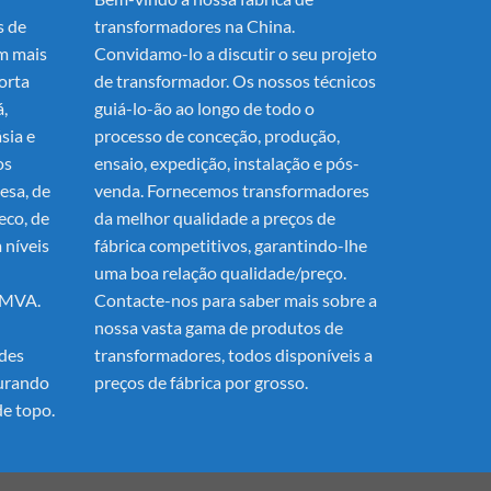
s de
transformadores na China.
m mais
Convidamo-lo a discutir o seu projeto
orta
de transformador. Os nossos técnicos
á,
guiá-lo-ão ao longo de todo o
sia e
processo de conceção, produção,
os
ensaio, expedição, instalação e pós-
esa, de
venda. Fornecemos transformadores
eco, de
da melhor qualidade a preços de
 níveis
fábrica competitivos, garantindo-lhe
uma boa relação qualidade/preço.
0MVA.
Contacte-nos para saber mais sobre a
nossa vasta gama de produtos de
ades
transformadores, todos disponíveis a
gurando
preços de fábrica por grosso.
e topo.