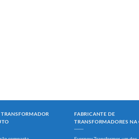
A TRANSFORMADOR
FABRICANTE DE
UTO
TRANSFORMADORES NA 
ção compacta
Evernew Transformer, um dos