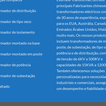
principais
Fabricantes chinese
rmador de distribuição
transformadores eléctricos
co
de 30 anos de experiência, exp
rmador de tipo seco
para os EUA, Austrália, Canad
Emirados Árabes Unidos, Malá
rmador de isolamento
muito mais. Os nossos produt
incluem transformadores de m
rmador montado na base
poste, de subestação, de tipo s
potência e de distribuição, com
rmador montado em poste
de tensão de 6KV a 500KV e
rmador de potência
capacidades de 15KVA a 120
Também oferecemos soluções
rmador de subestação
personalizadas para necessid
industriais e comerciais, asse
altado
um desempenho e fiabilidade d