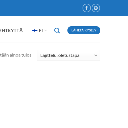
 YHTEYTTÄ
FI
LÄHETÄ KYSELY
tään ainoa tulos