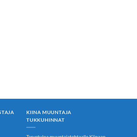
STAJA
KIINA MUUNTAJA
TUKKUHINNAT
Tervetuloa muuntajatehtaalle Kiinaan.