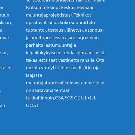
den
Kutsumme sinut keskustelemaan
 muun
muuntajaprojektistasi. Teknikot
liaan,
opastavat sinua koko suunnittelu-,
ja
tuotanto-, testaus-, lähetys-, asennus-
luvat
ja huoltoprosessin ajan. Tarjoamme
parhaita laatumuuntajia
mat,
kilpailukykyiseen tehdashintaan, mikä
takaa, että saat vastinetta rahalle. Ota
etasot
meihin yhteyttä, niin saat lisätietoja
laajasta
muuntajatuotevalikoimastamme, joka
.
on saatavana tehtaan
tukkuhinnoin.CSA SGS CE UL cUL
pan
GOST