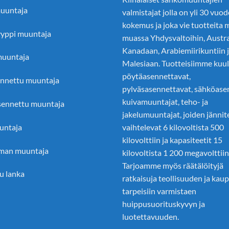
uuntaja
valmistajat
jolla on yli 30 vuo
kokemus ja joka vie tuotteita
yyppi muuntaja
muassa Yhdysvaltoihin, Austra
Kanadaan, Arabiemiirikuntiin 
muuntaja
Malesiaan. Tuotteisiimme kuu
pöytäasennettavat,
nnettu muuntaja
pylväsasennettavat, sähköase
kuivamuuntajat, teho- ja
ennettu muuntaja
jakelumuuntajat, joiden jännit
untaja
vaihtelevat 6 kilovoltista 500
kilovolttiin ja kapasiteetit 15
man muuntaja
kilovoltista 1 200 megavolttiin
Tarjoamme myös räätälöityjä
u lanka
ratkaisuja teollisuuden ja kau
tarpeisiin varmistaen
huippusuorituskyvyn ja
luotettavuuden.