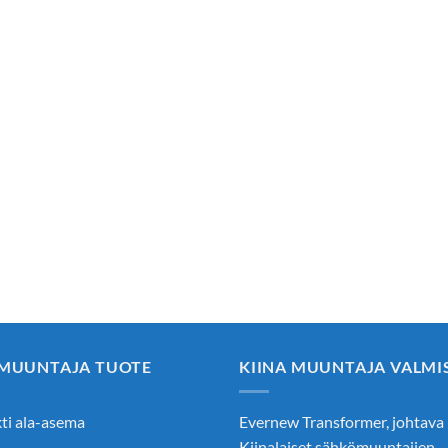
 MUUNTAJA TUOTE
KIINA MUUNTAJA VALMI
i ala-asema
Evernew Transformer, johtava
Kiinalaiset sähkömuuntajien