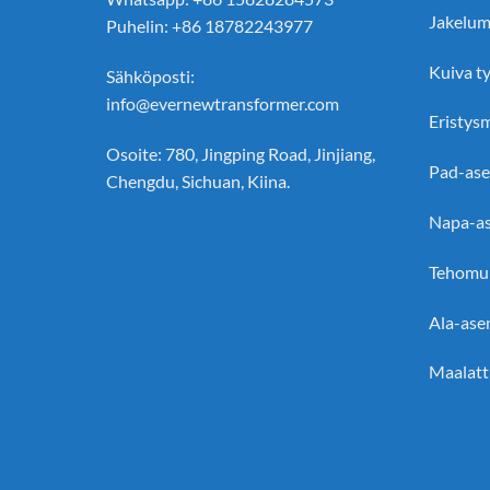
Jakelum
Puhelin: +86 18782243977
Kuiva t
Sähköposti:
info@evernewtransformer.com
Eristys
Osoite: 780, Jingping Road, Jinjiang,
Pad-ase
Chengdu, Sichuan, Kiina.
Napa-as
Tehomu
Ala-ase
Maalatt