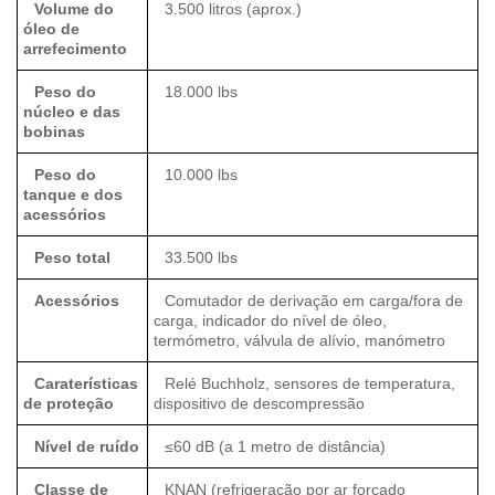
Volume do
3.500 litros (aprox.)
óleo de
arrefecimento
Peso do
18.000 lbs
núcleo e das
bobinas
Peso do
10.000 lbs
tanque e dos
acessórios
Peso total
33.500 lbs
Acessórios
Comutador de derivação em carga/fora de
carga, indicador do nível de óleo,
termómetro, válvula de alívio, manómetro
Caraterísticas
Relé Buchholz, sensores de temperatura,
de proteção
dispositivo de descompressão
Nível de ruído
≤60 dB (a 1 metro de distância)
Classe de
KNAN (refrigeração por ar forçado