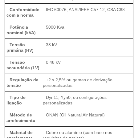
Conformidade
IEC 60076, ANSI/IEEE C57.12, CSA C88
com a norma
Potência
5000 Kva
nominal (kVA)
Tensão
33 kV
primária (HV)
Tensão
0,48 kV
secundária (LV)
Regulação da
±2 x 2,5% ou gamas de derivação
tensão
personalizadas
Tipo de
Dyn11, Yyn0, ou configurações
ligação
personalizadas
Método de
ONAN (Oil Natural Air Natural)
arrefecimento
Material de
Cobre ou alumínio (com base nos