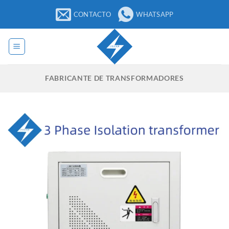
Saltar
CONTACTO
WHATSAPP
para
o
conteúdo
FABRICANTE DE TRANSFORMADORES