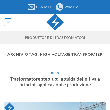
Salta
CONTATTI
WHATSAPP
ai
contenuti
PRODUTTORE DI TRASFORMATORI
ARCHIVIO TAG:
HIGH VOLTAGE TRANSFORMER
BLOG
Trasformatore step-up: la guida definitiva a
principi, applicazioni e produzione