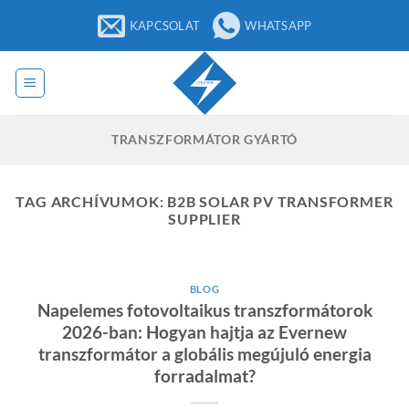
Ugrás
KAPCSOLAT
WHATSAPP
a
tartalomra
TRANSZFORMÁTOR GYÁRTÓ
TAG ARCHÍVUMOK:
B2B SOLAR PV TRANSFORMER
SUPPLIER
BLOG
Napelemes fotovoltaikus transzformátorok
2026-ban: Hogyan hajtja az Evernew
transzformátor a globális megújuló energia
forradalmat?