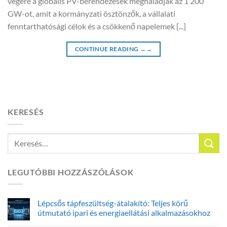
végére a globális PV-berendezések meghaladják az 1 200
GW-ot, amit a kormányzati ösztönzők, a vállalati
fenntarthatósági célok és a csökkenő napelemek [...]
CONTINUE READING
→→
KERESÉS
LEGUTÓBBI HOZZÁSZÓLÁSOK
Lépcsős tápfeszültség-átalakító: Teljes körű
útmutató ipari és energiaellátási alkalmazásokhoz