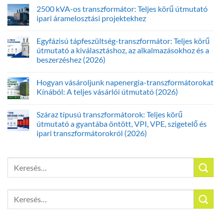
2500 kVA-os transzformátor: Teljes körű útmutató
ipari áramelosztási projektekhez
Egyfázisú tápfeszültség-transzformátor: Teljes körű
útmutató a kiválasztáshoz, az alkalmazásokhoz és a
beszerzéshez (2026)
Hogyan vásároljunk napenergia-transzformátorokat
Kínából: A teljes vásárlói útmutató (2026)
Száraz típusú transzformátorok: Teljes körű
útmutató a gyantába öntött, VPI, VPE, szigetelő és
ipari transzformátorokról (2026)
Keresés
a
következőre:
Keresés
a
következőre: