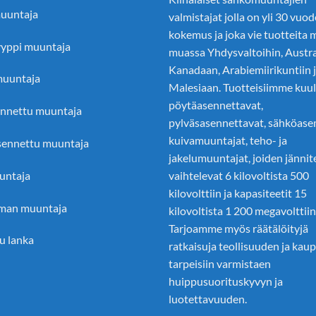
uuntaja
valmistajat
jolla on yli 30 vuo
kokemus ja joka vie tuotteita
yyppi muuntaja
muassa Yhdysvaltoihin, Austra
Kanadaan, Arabiemiirikuntiin 
muuntaja
Malesiaan. Tuotteisiimme kuu
pöytäasennettavat,
nnettu muuntaja
pylväsasennettavat, sähköase
kuivamuuntajat, teho- ja
ennettu muuntaja
jakelumuuntajat, joiden jännit
untaja
vaihtelevat 6 kilovoltista 500
kilovolttiin ja kapasiteetit 15
man muuntaja
kilovoltista 1 200 megavolttiin
Tarjoamme myös räätälöityjä
u lanka
ratkaisuja teollisuuden ja kau
tarpeisiin varmistaen
huippusuorituskyvyn ja
luotettavuuden.