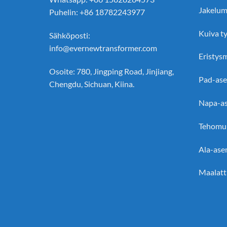
Jakelum
Puhelin: +86 18782243977
Kuiva t
Sähköposti:
info@evernewtransformer.com
Eristys
Osoite: 780, Jingping Road, Jinjiang,
Pad-ase
Chengdu, Sichuan, Kiina.
Napa-as
Tehomu
Ala-ase
Maalatt