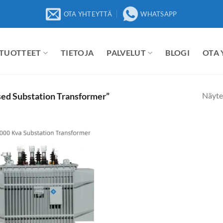
OTA YHTEYTTÄ
WHATSAPP
TUOTTEET
TIETOJA
PALVELUT
BLOGI
OTA
Näyte
sed Substation Transformer”