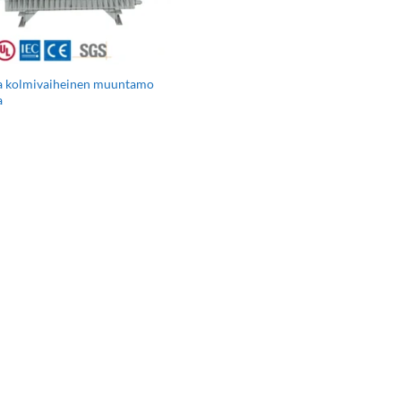
a kolmivaiheinen muuntamo
a