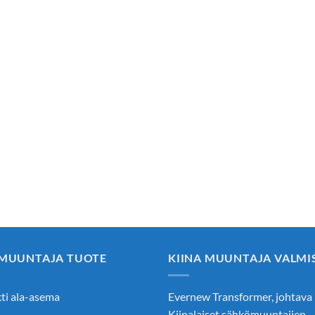
 MUUNTAJA TUOTE
KIINA MUUNTAJA VALMI
i ala-asema
Evernew Transformer, johtava
Kiinalaiset sähkömuuntajien