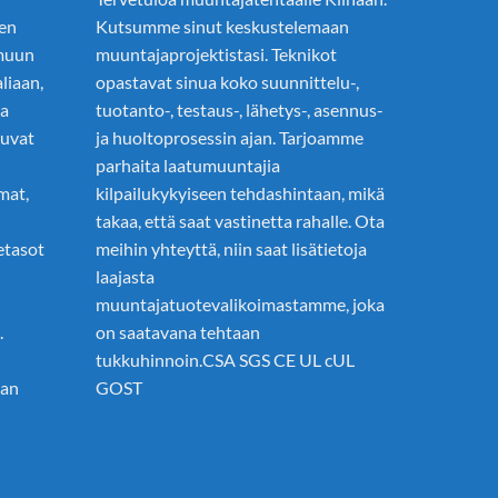
den
Kutsumme sinut keskustelemaan
 muun
muuntajaprojektistasi. Teknikot
liaan,
opastavat sinua koko suunnittelu-,
ja
tuotanto-, testaus-, lähetys-, asennus-
luvat
ja huoltoprosessin ajan. Tarjoamme
parhaita laatumuuntajia
mat,
kilpailukykyiseen tehdashintaan, mikä
takaa, että saat vastinetta rahalle. Ota
etasot
meihin yhteyttä, niin saat lisätietoja
laajasta
muuntajatuotevalikoimastamme, joka
.
on saatavana tehtaan
tukkuhinnoin.CSA SGS CE UL cUL
pan
GOST