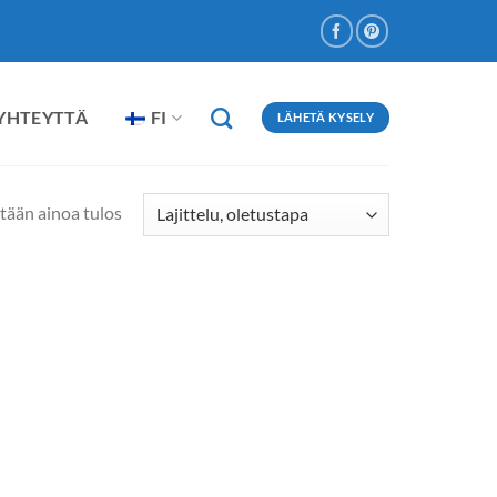
 YHTEYTTÄ
FI
LÄHETÄ KYSELY
tään ainoa tulos