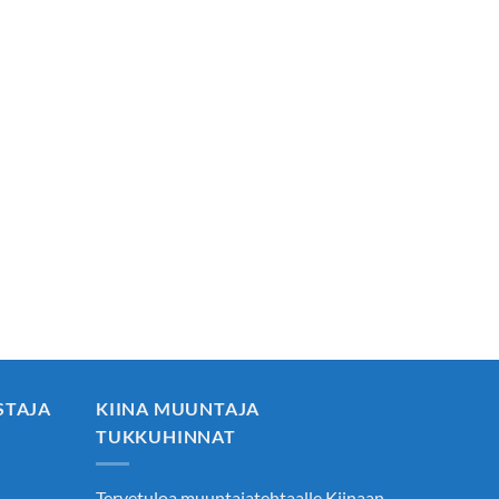
STAJA
KIINA MUUNTAJA
TUKKUHINNAT
Tervetuloa muuntajatehtaalle Kiinaan.