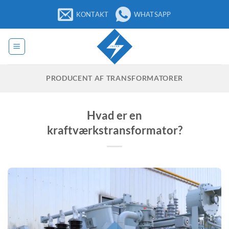
Fortsæt
KONTAKT
WHATSAPP
til
indhold
PRODUCENT AF TRANSFORMATORER
Hvad er en
kraftværkstransformator?