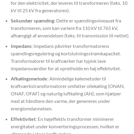
for den elektricitet, der leveres til transformeren (f.eks. 10
kV til 25 kV fra generatoren).
Sekundær spænding
: Dette er spændingsniveauet fra
transformeren, som kan variere fra 110 kV til 765 kV,
afhængigt af anvendelsen (f.eks. til transmission til nettet).
Impedans
: Impedans påvirker transformatorens
spændingsregulering og kortslutningsstrømkapacitet.
Transformatorer til kraftværker har typisk lave
impedansværdier for at opretholde en høj effektivitet.
Afkølingsmetode
: Almindelige kølemetoder til
kraftværkstransformatorer omfatter oliekøling (ONAN,
ONAF, OFAF) og naturlig luftkøling (AN), som hjælper
med at håndtere den varme, der genereres under
energiomdannelsen.
Effektivitet
: En højeffektiv transformer minimerer
energitabet under konverteringsprocessen, hvilket er
afgørende i store kraftværker.