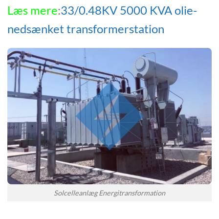
Læs mere
:
33/0.48KV 5000 KVA olie-
nedsænket transformerstation
Solcelleanlæg Energitransformation