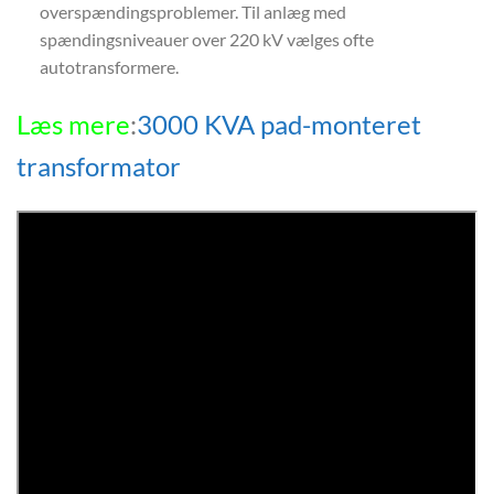
overspændingsproblemer. Til anlæg med
spændingsniveauer over 220 kV vælges ofte
autotransformere.
Læs mere
:
3000 KVA pad-monteret
transformator