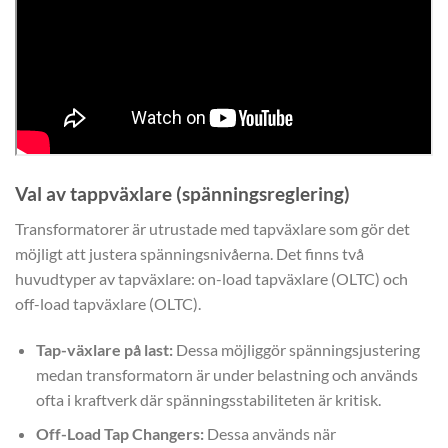
Val av tappväxlare (spänningsreglering)
Transformatorer är utrustade med tapväxlare som gör det
möjligt att justera spänningsnivåerna. Det finns två
huvudtyper av tapväxlare: on-load tapväxlare (OLTC) och
off-load tapväxlare (OLTC).
Tap-växlare på last:
Dessa möjliggör spänningsjustering
medan transformatorn är under belastning och används
ofta i kraftverk där spänningsstabiliteten är kritisk.
Off-Load Tap Changers:
Dessa används när