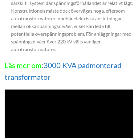
särskilt i system där spänningsförhållandet är relativt lågt.
Konstruktionen måste dock övervägas noga, eftersom
autotransformatorer innebär elektriska anslutningar
mellan olika spänningsnivåer, vilket kan leda till
potentiella överspänningsproblem. För anläggningar med
spänningsnivåer över 220 kV väljs vanligen
autotransformatorer.
Läs mer om
:
3000 KVA padmonterad
transformator