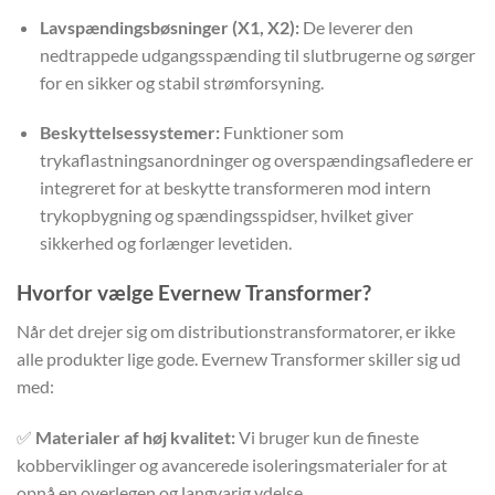
Lavspændingsbøsninger (X1, X2):
De leverer den
nedtrappede udgangsspænding til slutbrugerne og sørger
for en sikker og stabil strømforsyning.
Beskyttelsessystemer:
Funktioner som
trykaflastningsanordninger og overspændingsafledere er
integreret for at beskytte transformeren mod intern
trykopbygning og spændingsspidser, hvilket giver
sikkerhed og forlænger levetiden.
Hvorfor vælge Evernew Transformer?
Når det drejer sig om distributionstransformatorer, er ikke
alle produkter lige gode. Evernew Transformer skiller sig ud
med:
✅
Materialer af høj kvalitet:
Vi bruger kun de fineste
kobberviklinger og avancerede isoleringsmaterialer for at
opnå en overlegen og langvarig ydelse.