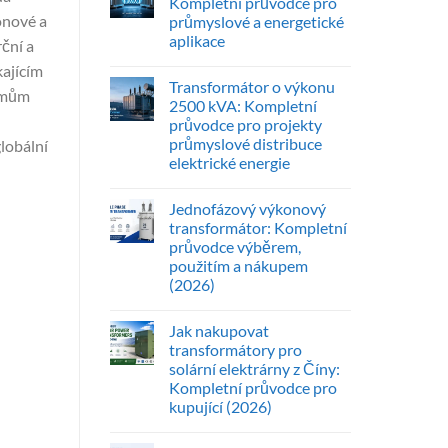
Kompletní průvodce pro
onové a
průmyslové a energetické
aplikace
ční a
ajícím
Transformátor o výkonu
ýmům
2500 kVA: Kompletní
průvodce pro projekty
průmyslové distribuce
lobální
elektrické energie
Jednofázový výkonový
transformátor: Kompletní
průvodce výběrem,
použitím a nákupem
(2026)
Jak nakupovat
transformátory pro
solární elektrárny z Číny:
Kompletní průvodce pro
kupující (2026)