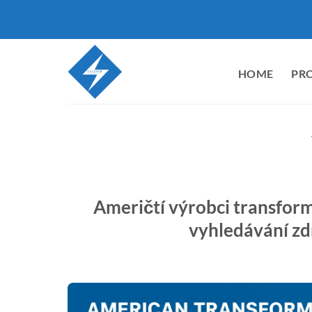
Přeskočit
na
obsah
HOME
PR
Američtí výrobci transfor
vyhledávání zd