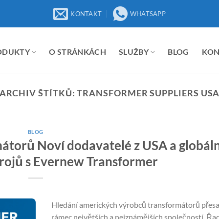
KONTAKT
WHATSAPP
ODUKTY
O STRÁNKÁCH
SLUŽBY
BLOG
KO
ARCHIV ŠTÍTKŮ:
TRANSFORMER SUPPLIERS US
BLOG
mátorů Noví dodavatelé z USA a globáln
rojů s Evernew Transformer
Hledání amerických výrobců transformátorů přes
rámec největších a nejznámějších společností. Řa