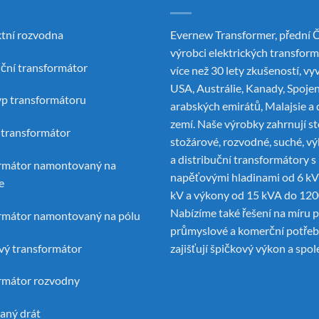
tní rozvodna
Evernew Transformer, přední
Č
výrobci elektrických transfor
uční transformátor
více než 30 lety zkušeností, vy
USA, Austrálie, Kanady, Spoje
yp transformátoru
arabských emirátů, Malajsie a 
zemí. Naše výrobky zahrnují st
í transformátor
stožárové, rozvodné, suché, v
a distribuční transformátory s
rmátor namontovaný na
napěťovými hladinami od 6 kV
e
kV a výkony od 15 kVA do 12
Nabízíme také řešení na míru 
rmátor namontovaný na pólu
průmyslové a komerční potřeby
ý transformátor
zajišťují špičkový výkon a spol
rmátor rozvodny
aný drát