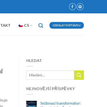
NTAKT
CS
ODESLAT POPTÁVKU
A
HLEDAT
í
NEJNOVĚJŠÍ PŘÍSPĚVKY
ahuje
Snížovací transformátor:
da