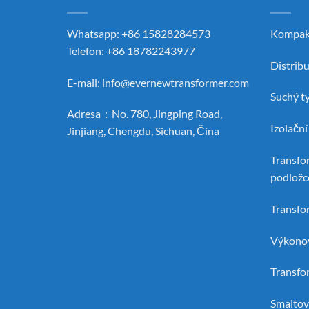
Whatsapp: +86 15828284573
Kompak
Telefon: +86 18782243977
Distrib
E-mail:
info@evernewtransformer.com
Suchý t
Adresa：No. 780, Jingping Road,
Izolačn
Jinjiang, Chengdu, Sichuan, Čína
Transfo
podložc
Transfo
Výkonov
Transfo
Smaltov