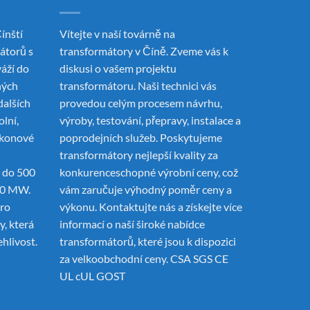
ínští
Vítejte v naší továrně na
mátorů
s
transformátory v Číně. Zveme vás k
váží do
diskusi o vašem projektu
ných
transformátoru. Naši technici vás
dalších
provedou celým procesem návrhu,
olní,
výroby, testování, přepravy, instalace a
ýkonové
poprodejních služeb. Poskytujeme
transformátory nejlepší kvality za
 do 500
konkurenceschopné výrobní ceny, což
00 MW.
vám zaručuje výhodný poměr ceny a
pro
výkonu. Kontaktujte nás a získejte více
, která
informací o naší široké nabídce
ehlivost.
transformátorů, které jsou k dispozici
za velkoobchodní ceny. CSA SGS CE
UL cUL GOST