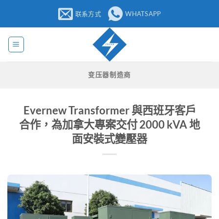
跳
联系方式
WHATSAPP
至
内
容
变压器制造商
Evernew Transformer 與西班牙客戶
合作，為加拿大專案交付 2000 kVA 地
面安裝式變壓器