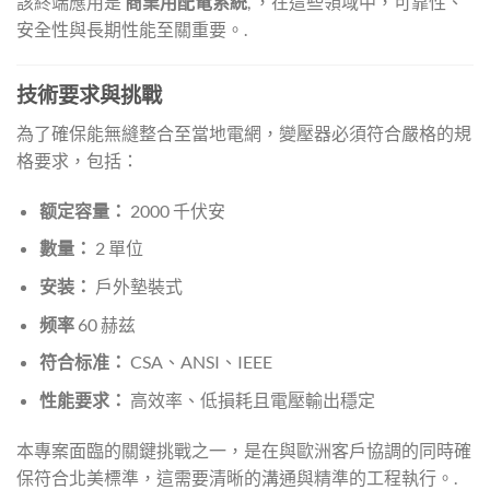
該終端應用是
商業用配電系統
, ，在這些領域中，可靠性、
安全性與長期性能至關重要。.
技術要求與挑戰
為了確保能無縫整合至當地電網，變壓器必須符合嚴格的規
格要求，包括：
额定容量：
2000 千伏安
數量：
2 單位
安装：
戶外墊裝式
频率
60 赫兹
符合标准：
CSA、ANSI、IEEE
性能要求：
高效率、低損耗且電壓輸出穩定
本專案面臨的關鍵挑戰之一，是在與歐洲客戶協調的同時確
保符合北美標準，這需要清晰的溝通與精準的工程執行。.