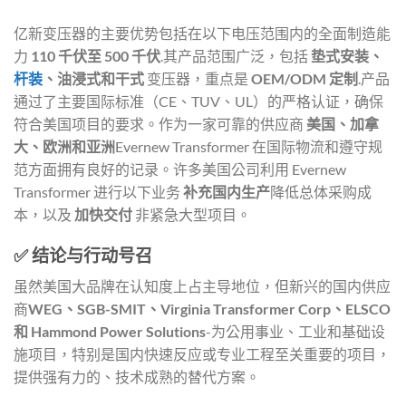
亿新变压器的主要优势包括在以下电压范围内的全面制造能
力
110 千伏至 500 千伏
.其产品范围广泛，包括
垫式安装、
杆装
、油浸式和干式
变压器，重点是
OEM/ODM 定制
.产品
通过了主要国际标准（CE、TUV、UL）的严格认证，确保
符合美国项目的要求。作为一家可靠的供应商
美国、加拿
大、欧洲和亚洲
Evernew Transformer 在国际物流和遵守规
范方面拥有良好的记录。许多美国公司利用 Evernew
Transformer 进行以下业务
补充国内生产
降低总体采购成
本，以及
加快交付
非紧急大型项目。
✅ 结论与行动号召
虽然美国大品牌在认知度上占主导地位，但新兴的国内供应
商
WEG、SGB-SMIT、Virginia Transformer Corp、ELSCO
和 Hammond Power Solutions
-为公用事业、工业和基础设
施项目，特别是国内快速反应或专业工程至关重要的项目，
提供强有力的、技术成熟的替代方案。