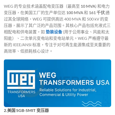
WEG 的专业技术涵盖配电变压器（最高至
10 MVA
) 和电力
变压器，在美国工厂的生产单位达
100 MVA
和
161 千伏
.通
过其全球网络，WEG 可提供高达 400 MVA 和 500 kV 的变
压器，展示了其广泛的产品范围。其核心产品包括充液式三
相配电和供电装置，如
垫装设备
(用于公用事业、风能和太
阳能）、二次单元变电站和变电站单元。WEG 严格遵守最
新的 IEEE/ANSI 标准，专注于对可再生能源集成至关重要的
高效率、低损耗核心设计。
2.美国 SGB-SMIT 变压器