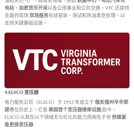
油和天然气）、高增长领域，例如
数据中心、电动汽车充
电站、加密货币开采
以及公用事业和公共交通。VTC 还提供
全面的现场
现场服务
包括安装、测试和热油真空处理，以
支持关键基础设施。
4.ELSCO 变压器
电力服务公司（ELSCO）于 1912 年成立于
俄亥俄州辛辛那
提市
在历史上，它是
美国首个变压器维修设施
.如今，
ELSCO 以其在以下领域无与伦比的能力而闻名于世
快速紧
急更换变压器
.