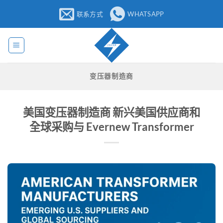
跳
联系方式
WHATSAPP
至
内
容
变压器制造商
美国变压器制造商 新兴美国供应商和
全球采购与 Evernew Transformer