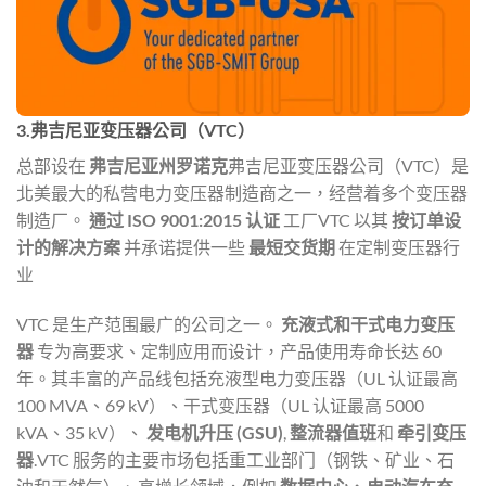
3.弗吉尼亚变压器公司（VTC）
总部设在
弗吉尼亚州罗诺克
弗吉尼亚变压器公司（VTC）是
北美最大的私营电力变压器制造商之一，经营着多个变压器
制造厂。
通过 ISO 9001:2015 认证
工厂VTC 以其
按订单设
计的解决方案
并承诺提供一些
最短交货期
在定制变压器行
业
VTC 是生产范围最广的公司之一。
充液式和干式电力变压
器
专为高要求、定制应用而设计，产品使用寿命长达 60
年。其丰富的产品线包括充液型电力变压器（UL 认证最高
100 MVA、69 kV）、干式变压器（UL 认证最高 5000
kVA、35 kV）、
发电机升压 (GSU)
,
整流器值班
和
牵引变压
器
.VTC 服务的主要市场包括重工业部门（钢铁、矿业、石