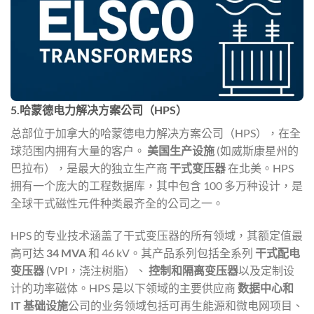
5.哈蒙德电力解决方案公司（HPS）
总部位于加拿大的哈蒙德电力解决方案公司（HPS），在全
球范围内拥有大量的客户。
美国生产设施
(如威斯康星州的
巴拉布），是最大的独立生产商
干式变压器
在北美。HPS
拥有一个庞大的工程数据库，其中包含 100 多万种设计，是
全球干式磁性元件种类最齐全的公司之一。
HPS 的专业技术涵盖了干式变压器的所有领域，其额定值最
高可达
34 MVA
和 46 kV。其产品系列包括全系列
干式配电
变压器
(VPI，浇注树脂）、
控制和隔离变压器
以及定制设
计的功率磁体。HPS 是以下领域的主要供应商
数据中心和
IT 基础设施
公司的业务领域包括可再生能源和微电网项目、