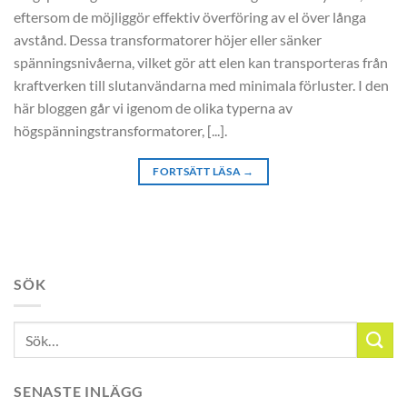
eftersom de möjliggör effektiv överföring av el över långa
avstånd. Dessa transformatorer höjer eller sänker
spänningsnivåerna, vilket gör att elen kan transporteras från
kraftverken till slutanvändarna med minimala förluster. I den
här bloggen går vi igenom de olika typerna av
högspänningstransformatorer, [...].
FORTSÄTT LÄSA
→
SÖK
SENASTE INLÄGG