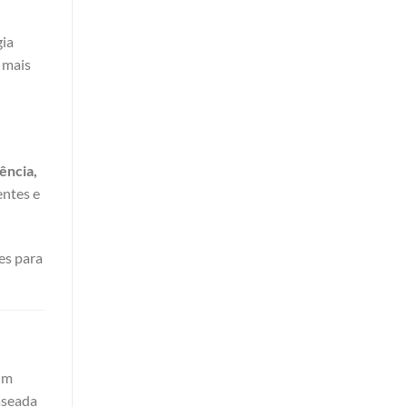
gia
o mais
ência,
entes e
es para
um
aseada