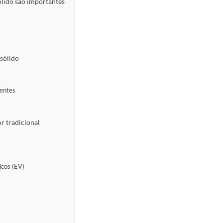
ólido são importantes
sólido
gentes
r tradicional
icos (EV)