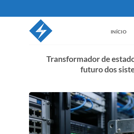
Pular
para
o
conteúdo
INÍCIO
Transformador de estado 
futuro dos sist