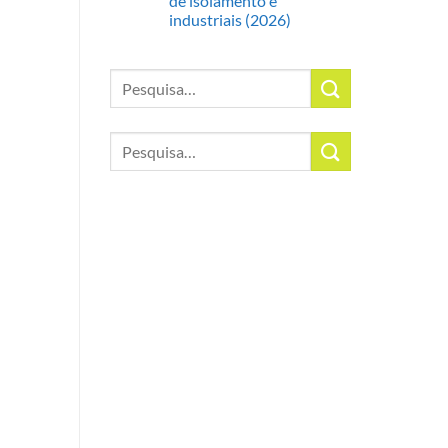
de isolamento e
industriais (2026)
Pesquisar
por:
Pesquisar
por: