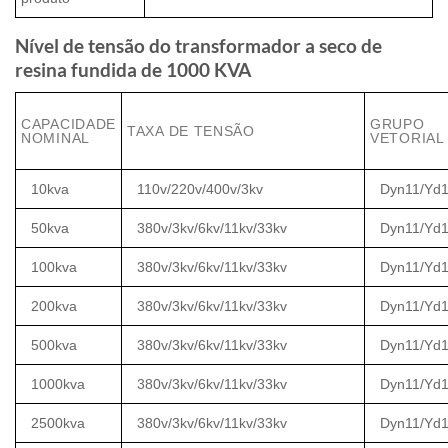
Nível de tensão do transformador a seco de
resina fundida de 1000 KVA
CAPACIDADE
GRUPO
TAXA DE TENSÃO
NOMINAL
VETORIAL
10kva
110v/220v/400v/3kv
Dyn11/Yd1
50kva
380v/3kv/6kv/11kv/33kv
Dyn11/Yd1
100kva
380v/3kv/6kv/11kv/33kv
Dyn11/Yd1
200kva
380v/3kv/6kv/11kv/33kv
Dyn11/Yd1
500kva
380v/3kv/6kv/11kv/33kv
Dyn11/Yd1
1000kva
380v/3kv/6kv/11kv/33kv
Dyn11/Yd1
2500kva
380v/3kv/6kv/11kv/33kv
Dyn11/Yd1