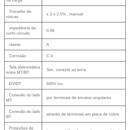
na carga
Trocador de
± 2 x 2,5% , manual
roscas
impedância de
0.06
curto-circuito
classe
A
Corrosão
C 4
Tela eletrostática
Sim, conecte ao terra
entre MT/BT
DV/DT
500V /us
Conexão do lado
por terminais de encaixe angulares
MT
Conexão do lado
através de terminais em placa de cobre
BT
Proteções de