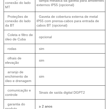
tampa metálica da gaveta para ambientes
conexão do lado
externos IP55 (opcional)
MT
Proteções de
Gaveta de cobertura externa de metal
conexão do lado
IP55 com prensa-cabos para entrada de
da BT
cabos BT (opcional)
Coleta e filtro de
opcional
óleo de Cuba
rodas
sim
olhais de
sim
elevação
arranjo de
enchimento de
sim
óleo e drenagem
comunicação e
Sinais de saída digital DGPT2
controle
garantia do
≥ 2 anos
produto