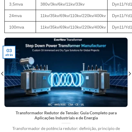
3,5mva
380v/3kv/6kv/11kv/33kv
Dyn11/Yd1
24mva
11kv/35kv/69kv/110kv/220kv/400kv
Dyn11/Yd1
100mva
11kv/35kv/69kv/110kv/220kv/400kv
Dyn11/Yd1
03
atrás
Transformador Redutor de Tensão: Guia Completo para
Aplicações Industriais e de Energia
Transformador de potência redutor: definição, princípio de