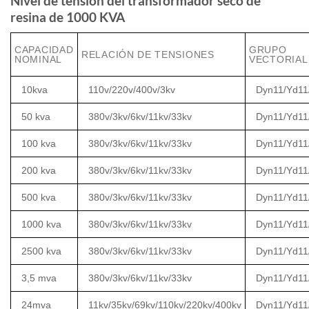
Nivel de tensión del transformador seco de
resina de 1000 KVA
CAPACIDAD
GRUPO
RELACIÓN DE TENSIONES
NOMINAL
VECTORIAL
10kva
110v/220v/400v/3kv
Dyn11/Yd11
50 kva
380v/3kv/6kv/11kv/33kv
Dyn11/Yd11
100 kva
380v/3kv/6kv/11kv/33kv
Dyn11/Yd11
200 kva
380v/3kv/6kv/11kv/33kv
Dyn11/Yd11
500 kva
380v/3kv/6kv/11kv/33kv
Dyn11/Yd11
1000 kva
380v/3kv/6kv/11kv/33kv
Dyn11/Yd11
2500 kva
380v/3kv/6kv/11kv/33kv
Dyn11/Yd11
3,5 mva
380v/3kv/6kv/11kv/33kv
Dyn11/Yd11
24mva
11kv/35kv/69kv/110kv/220kv/400kv
Dyn11/Yd11