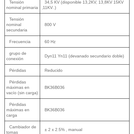
Tensión
34,5 KV (disponible 13,2KV, 13,8KV 15KV
nominal primaria
,11KV..)
Tensión
nominal
800 V
secundaria
Frecuencia
60 Hz
grupo de
Dyn11 Yn11 (devanado secundario doble)
conexión
Pérdidas
Reducido
Pérdidas
máximas en
BK36B036
vacío (sin carga)
Pérdidas
máximas en
BK36B036
carga
Cambiador de
± 2 x 2.5% , manual
tomas