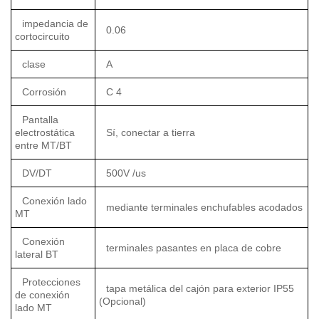
impedancia de
0.06
cortocircuito
clase
A
Corrosión
C 4
Pantalla
electrostática
Sí, conectar a tierra
entre MT/BT
DV/DT
500V /us
Conexión lado
mediante terminales enchufables acodados
MT
Conexión
terminales pasantes en placa de cobre
lateral BT
Protecciones
tapa metálica del cajón para exterior IP55
de conexión
(Opcional)
lado MT