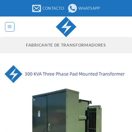
Saltar
CONTACTO
WHATSAPP
para
o
conteúdo
FABRICANTE DE TRANSFORMADORES