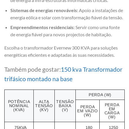
de energia a infra-estruturas informáticas críticas.
Sistemas de energias renováveis:
Apoio a instalações de
energia eólica e solar com transformação fiável da tensão.
Empreendimentos residenciais:
Servir como uma fonte
de energia fiável para novos projectos de habitação.
Escolha o transformador Evernew 300 KVA para soluções
energéticas eficientes e adaptadas às suas necessidades.
Também pode gostar:
150 kva Transformador
trifásico montado na base
PERDA (W)
POTÊNCIA
ALTA
TENSÃO
PERDA
NOMINAL
TENSÃO
BAIXA
PERDA
EM
(KVA)
(KV)
(V)
EM VAZIO
CARGA
(W)
(W)
75KVA
180
1250