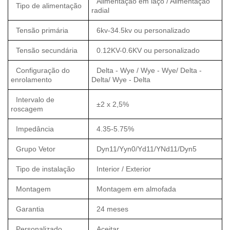
Alimentação em laço / Alimentação
Tipo de alimentação
radial
Tensão primária
6kv-34.5kv ou personalizado
Tensão secundária
0.12KV-0.6KV ou personalizado
Configuração do
Delta - Wye / Wye - Wye/ Delta -
enrolamento
Delta/ Wye - Delta
Intervalo de
±2 x 2,5%
roscagem
Impedância
4.35-5.75%
Grupo Vetor
Dyn11/Yyn0/Yd11/YNd11/Dyn5
Tipo de instalação
Interior / Exterior
Montagem
Montagem em almofada
Garantia
24 meses
Personalizado
Aceitar