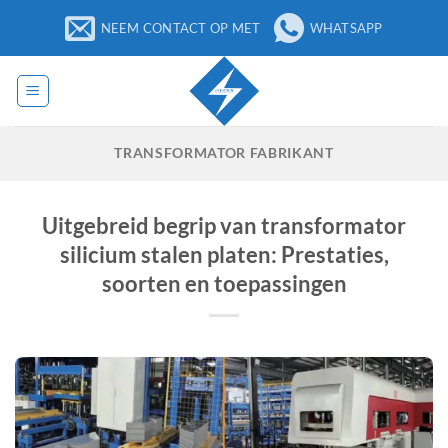
Ga
NEEM CONTACT OP MET
WHATSAPP
naar
inhoud
TRANSFORMATOR FABRIKANT
Uitgebreid begrip van transformator
silicium stalen platen: Prestaties,
soorten en toepassingen