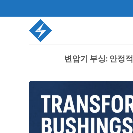
콘
텐
츠
로
건
너
뛰
기
변압기 부싱: 안정적