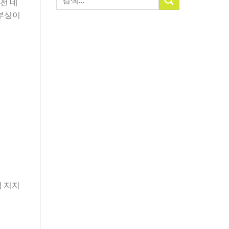
전 네
색:
 부싱이
적 지지