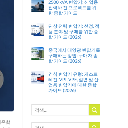
2500 kVA 변압기: 산업용
전력 배전 프로젝트를 위
한 종합 가이드
단상 전력 변압기: 선정, 적
용 분야 및 구매를 위한 종
합 가이드 (2026)
중국에서 태양광 변압기를
구매하는 방법: 구매자 종
합 가이드 (2026)
건식 변압기 유형: 캐스트
레진, VPI, VPE, 절연 및 산
업용 변압기에 대한 종합
가이드 (2026)
검
색:
의존합
검