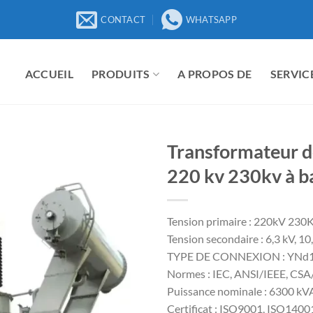
CONTACT
WHATSAPP
ACCUEIL
PRODUITS
A PROPOS DE
SERVIC
Transformateur d
220 kv 230kv à ba
Tension primaire : 220kV 230
Tension secondaire : 6,3 kV, 10
TYPE DE CONNEXION : YNd1
Normes : IEC, ANSI/IEEE, CS
Puissance nominale : 6300 k
Certificat : ISO9001, ISO140