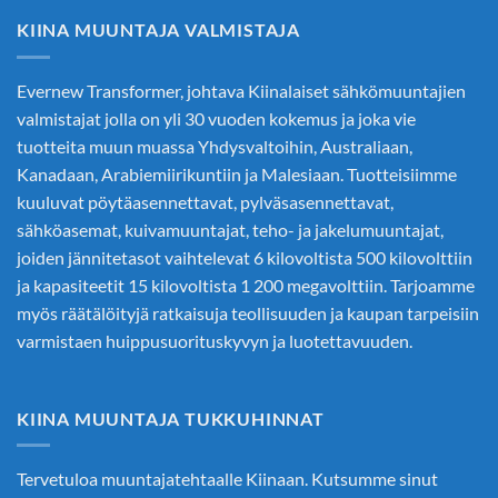
KIINA MUUNTAJA VALMISTAJA
Evernew Transformer, johtava
Kiinalaiset sähkömuuntajien
valmistajat
jolla on yli 30 vuoden kokemus ja joka vie
tuotteita muun muassa Yhdysvaltoihin, Australiaan,
Kanadaan, Arabiemiirikuntiin ja Malesiaan. Tuotteisiimme
kuuluvat pöytäasennettavat, pylväsasennettavat,
sähköasemat, kuivamuuntajat, teho- ja jakelumuuntajat,
joiden jännitetasot vaihtelevat 6 kilovoltista 500 kilovolttiin
ja kapasiteetit 15 kilovoltista 1 200 megavolttiin. Tarjoamme
myös räätälöityjä ratkaisuja teollisuuden ja kaupan tarpeisiin
varmistaen huippusuorituskyvyn ja luotettavuuden.
KIINA MUUNTAJA TUKKUHINNAT
Tervetuloa muuntajatehtaalle Kiinaan. Kutsumme sinut