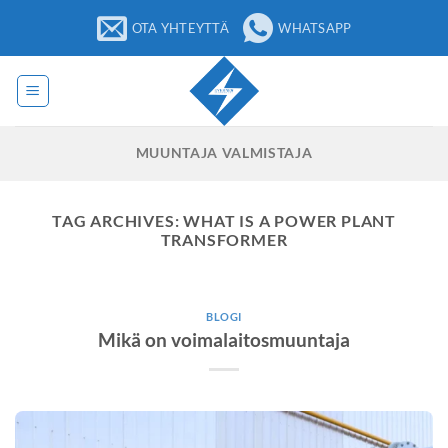
Siirry
OTA YHTEYTTÄ
WHATSAPP
sisältöön
MUUNTAJA VALMISTAJA
TAG ARCHIVES:
WHAT IS A POWER PLANT
TRANSFORMER
BLOGI
Mikä on voimalaitosmuuntaja