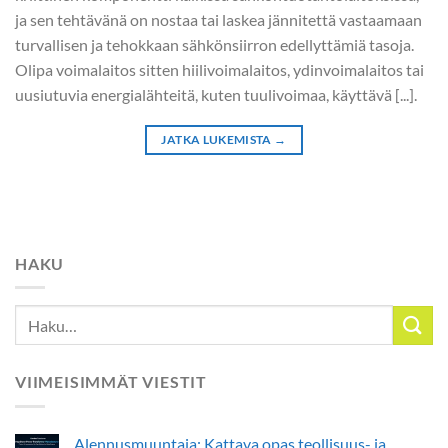
ja sen tehtävänä on nostaa tai laskea jännitettä vastaamaan
turvallisen ja tehokkaan sähkönsiirron edellyttämiä tasoja.
Olipa voimalaitos sitten hiilivoimalaitos, ydinvoimalaitos tai
uusiutuvia energialähteitä, kuten tuulivoimaa, käyttävä [...].
JATKA LUKEMISTA
→
HAKU
VIIMEISIMMÄT VIESTIT
Alennusmuuntaja: Kattava opas teollisuus- ja