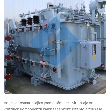
Voimalaitosmuuntajien ymmärtäminen: Muuntaja on
kriittinen komponentti kaikissa sähköntuotantolaitoksissa,