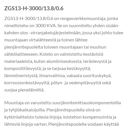
ZGS13-H-3000/13.8/0.6
ZGS13-H-3000/13.8/0.6 on rengasverkkomuuntaja, jonka
nimellisteho on 3000 KVA. Se on suunniteltu yhden sisään-
kahden ulos -virranjakelujärjestelmään, jossa yksi johto tulee
muuntajaan virtalähteestä ja toinen lähtee
pienjännitepuolelta toiseen muuntajaan tai muuhun
sähkölaitteeseen. Kotelo on valmistettu kestävistä
materiaaleista, kuten alumiiniseoksesta, teräslevystä ja
komposiittilevystä, ja se tarjoaa kestävyyttä,
lämmöneristystä, ilmanvaihtoa, vakaata suorituskykyä,
korroosionkestävyyttä, pölyn- ja vedenpitävyyttä sekä
suojaa pieneläimiltä.
Muuntaja on varustettu suurjännitemittauskomponenteilla
ja tyhjiökatkaisijoilla. Pienjännitepuolella siinä on
kytkinlaitteisto tulevia linjoja, loistehon kompensointia ja
lähteviä linjoja varten. Pienjännitepuolella voidaan käyttää