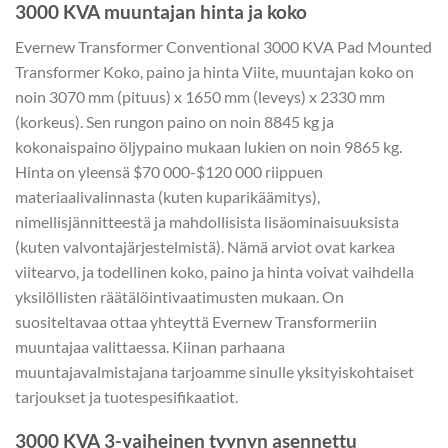
3000 KVA muuntajan hinta ja koko
Evernew Transformer Conventional 3000 KVA Pad Mounted
Transformer Koko, paino ja hinta Viite, muuntajan koko on
noin 3070 mm (pituus) x 1650 mm (leveys) x 2330 mm
(korkeus). Sen rungon paino on noin 8845 kg ja
kokonaispaino öljypaino mukaan lukien on noin 9865 kg.
Hinta on yleensä $70 000-$120 000 riippuen
materiaalivalinnasta (kuten kuparikäämitys),
nimellisjännitteestä ja mahdollisista lisäominaisuuksista
(kuten valvontajärjestelmistä). Nämä arviot ovat karkea
viitearvo, ja todellinen koko, paino ja hinta voivat vaihdella
yksilöllisten räätälöintivaatimusten mukaan. On
suositeltavaa ottaa yhteyttä Evernew Transformeriin
muuntajaa valittaessa. Kiinan parhaana
muuntajavalmistajana tarjoamme sinulle yksityiskohtaiset
tarjoukset ja tuotespesifikaatiot.
3000 KVA 3-vaiheinen tyynyn asennettu