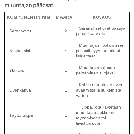
muuntajan pääosat
KOMPONENTIN NIMI
MÄÄRÄ
KUVAUS
Saranalliset ovet pääsyä
Saranaovet
2
ja huoltoa varten.
Muuntajan nostamiseen
Nostolenkit
4
ja käsittelyyn tarkoitetut
lisälaitteet.
Muuntajan yläosan
Yläkansi
1
peittäminen suojaksi.
Kahva muuntajan ovien
Ovenkahva
1
avaamista ja sulkemista
varten.
Tulppa, jota käytetään
muuntajan aukkojen
Täyttötulppa
1
täyttämiseen tai
tiivistämiseen.