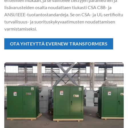
eritelmien mukaan, ja se vaihtelee tiettyjen parametrien ja
lisävarusteiden osalta noudattaen tiukasti CSA C88- ja
ANSI/IEEE-tuotantostandardeja. Se on CSA- ja UL-sertifioitu
turvallisuus- ja suorituskykyvaatimusten noudattamisen
varmistamiseksi.
OTA YHTEYTTÄ EVERNEW TRANSFORMERS