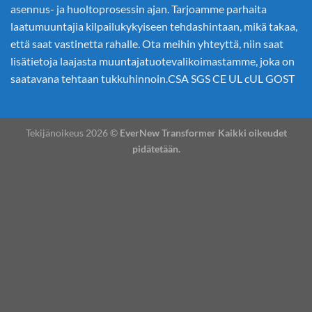
asennus- ja huoltoprosessin ajan. Tarjoamme parhaita
laatumuuntajia kilpailukykyiseen tehdashintaan, mikä takaa,
että saat vastinetta rahalle. Ota meihin yhteyttä, niin saat
lisätietoja laajasta muuntajatuotevalikoimastamme, joka on
saatavana tehtaan tukkuhinnoin.CSA SGS CE UL cUL GOST
Tekijänoikeus 2026 ©
EverNew Transformer Kaikki oikeudet
pidätetään.