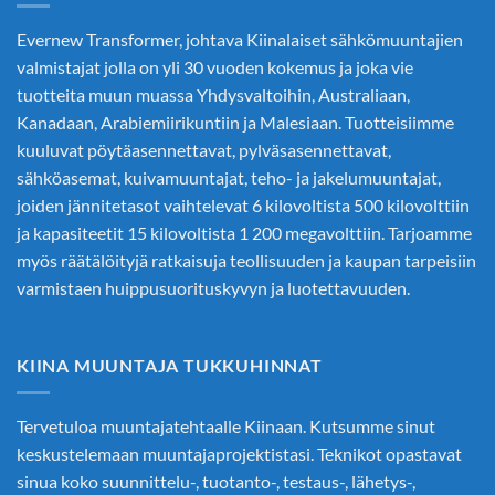
Evernew Transformer, johtava
Kiinalaiset sähkömuuntajien
valmistajat
jolla on yli 30 vuoden kokemus ja joka vie
tuotteita muun muassa Yhdysvaltoihin, Australiaan,
Kanadaan, Arabiemiirikuntiin ja Malesiaan. Tuotteisiimme
kuuluvat pöytäasennettavat, pylväsasennettavat,
sähköasemat, kuivamuuntajat, teho- ja jakelumuuntajat,
joiden jännitetasot vaihtelevat 6 kilovoltista 500 kilovolttiin
ja kapasiteetit 15 kilovoltista 1 200 megavolttiin. Tarjoamme
myös räätälöityjä ratkaisuja teollisuuden ja kaupan tarpeisiin
varmistaen huippusuorituskyvyn ja luotettavuuden.
KIINA MUUNTAJA TUKKUHINNAT
Tervetuloa muuntajatehtaalle Kiinaan. Kutsumme sinut
keskustelemaan muuntajaprojektistasi. Teknikot opastavat
sinua koko suunnittelu-, tuotanto-, testaus-, lähetys-,