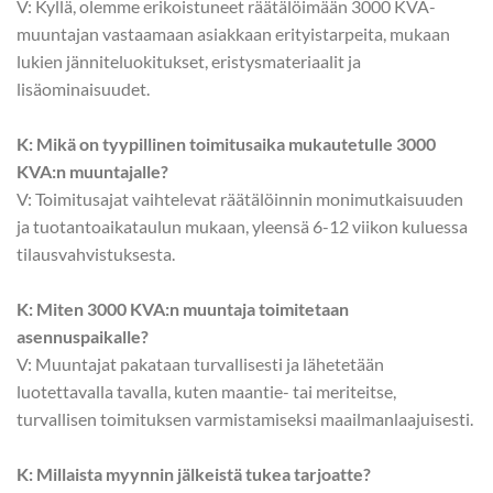
V: Kyllä, olemme erikoistuneet räätälöimään 3000 KVA-
muuntajan vastaamaan asiakkaan erityistarpeita, mukaan
lukien jänniteluokitukset, eristysmateriaalit ja
lisäominaisuudet.
K: Mikä on tyypillinen toimitusaika mukautetulle 3000
KVA:n muuntajalle?
V: Toimitusajat vaihtelevat räätälöinnin monimutkaisuuden
ja tuotantoaikataulun mukaan, yleensä 6-12 viikon kuluessa
tilausvahvistuksesta.
K: Miten 3000 KVA:n muuntaja toimitetaan
asennuspaikalle?
V: Muuntajat pakataan turvallisesti ja lähetetään
luotettavalla tavalla, kuten maantie- tai meriteitse,
turvallisen toimituksen varmistamiseksi maailmanlaajuisesti.
K: Millaista myynnin jälkeistä tukea tarjoatte?