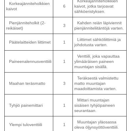
Korkeajänniteholkkien
Korkeajänniteholkkien
6
kaivot, jotka tarjoavat
kaivot
sähköeristyksen.
Pienjänniteholkit (2-
Kahden reiän läpiviennit
3
reikäiset)
pienjänniteliitäntöjä varten.
Liittimet sähköliittimiä ja
Päätelaitteiden liittimet
1
johdotusta varten.
Venttiili, joka vapauttaa
Paineenalennusventtiili
1
ylimääräisen paineen
muuntajan sisällä.
Teräksestä valmistettu
Maahan teräsmatto
3
matto muuntajan
maadoittamista varten.
Mittari muuntajan
Tyhjiö painemittari
1
sisäisen tyhjiöpaineen
seurantaan.
Muuntajan yläosassa
Ylempi tuloventtiili
1
oleva öljynsyöttöventtiili.