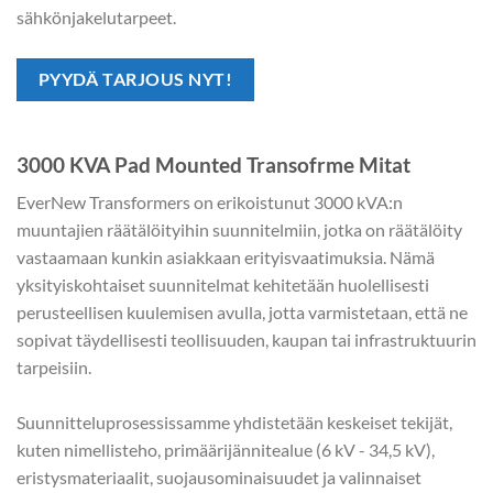
sähkönjakelutarpeet.
PYYDÄ TARJOUS NYT!
3000 KVA Pad Mounted Transofrme Mitat
EverNew Transformers on erikoistunut 3000 kVA:n
muuntajien räätälöityihin suunnitelmiin, jotka on räätälöity
vastaamaan kunkin asiakkaan erityisvaatimuksia. Nämä
yksityiskohtaiset suunnitelmat kehitetään huolellisesti
perusteellisen kuulemisen avulla, jotta varmistetaan, että ne
sopivat täydellisesti teollisuuden, kaupan tai infrastruktuurin
tarpeisiin.
Suunnitteluprosessissamme yhdistetään keskeiset tekijät,
kuten nimellisteho, primäärijännitealue (6 kV - 34,5 kV),
eristysmateriaalit, suojausominaisuudet ja valinnaiset