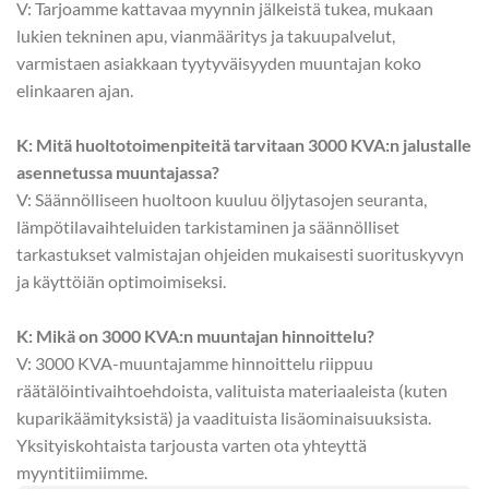
V: Tarjoamme kattavaa myynnin jälkeistä tukea, mukaan
lukien tekninen apu, vianmääritys ja takuupalvelut,
varmistaen asiakkaan tyytyväisyyden muuntajan koko
elinkaaren ajan.
K: Mitä huoltotoimenpiteitä tarvitaan 3000 KVA:n jalustalle
asennetussa muuntajassa?
V: Säännölliseen huoltoon kuuluu öljytasojen seuranta,
lämpötilavaihteluiden tarkistaminen ja säännölliset
tarkastukset valmistajan ohjeiden mukaisesti suorituskyvyn
ja käyttöiän optimoimiseksi.
K: Mikä on 3000 KVA:n muuntajan hinnoittelu?
V: 3000 KVA-muuntajamme hinnoittelu riippuu
räätälöintivaihtoehdoista, valituista materiaaleista (kuten
kuparikäämityksistä) ja vaadituista lisäominaisuuksista.
Yksityiskohtaista tarjousta varten ota yhteyttä
myyntitiimiimme.