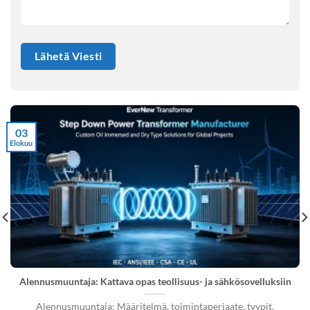
03
Elokuu
Alennusmuuntaja: Kattava opas teollisuus- ja sähkösovelluksiin
Alennusmuuntaja: Määritelmä, toimintaperiaate, tyypit,