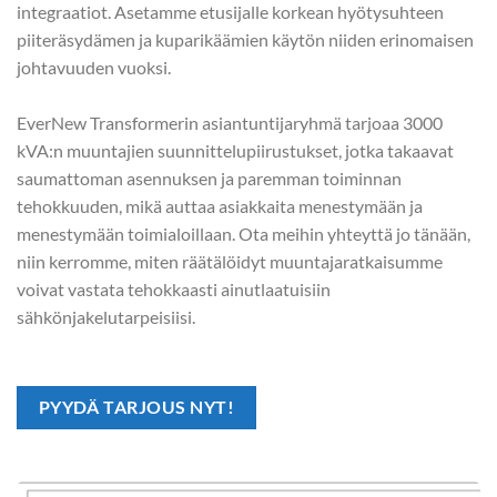
integraatiot. Asetamme etusijalle korkean hyötysuhteen
piiteräsydämen ja kuparikäämien käytön niiden erinomaisen
johtavuuden vuoksi.
EverNew Transformerin asiantuntijaryhmä tarjoaa 3000
kVA:n muuntajien suunnittelupiirustukset, jotka takaavat
saumattoman asennuksen ja paremman toiminnan
tehokkuuden, mikä auttaa asiakkaita menestymään ja
menestymään toimialoillaan. Ota meihin yhteyttä jo tänään,
niin kerromme, miten räätälöidyt muuntajaratkaisumme
voivat vastata tehokkaasti ainutlaatuisiin
sähkönjakelutarpeisiisi.
PYYDÄ TARJOUS NYT!