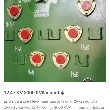
12,47 KV 3000 KVA muuntaja
Esittelyssä EverNew-muuntaja, joka on FR3-kasviöljyllä
täytetty vankka 12,47 KV:n ja 3000 KVA:n muuntaja, joka on