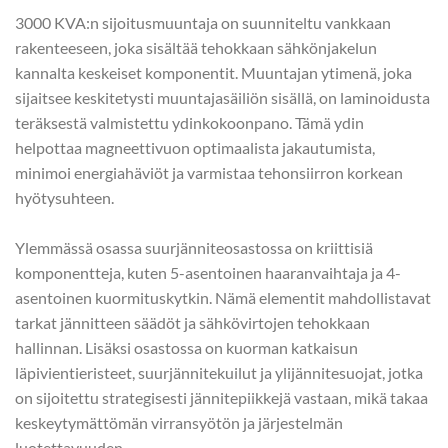
3000 KVA:n sijoitusmuuntaja on suunniteltu vankkaan
rakenteeseen, joka sisältää tehokkaan sähkönjakelun
kannalta keskeiset komponentit. Muuntajan ytimenä, joka
sijaitsee keskitetysti muuntajasäiliön sisällä, on laminoidusta
teräksestä valmistettu ydinkokoonpano. Tämä ydin
helpottaa magneettivuon optimaalista jakautumista,
minimoi energiahäviöt ja varmistaa tehonsiirron korkean
hyötysuhteen.
Ylemmässä osassa suurjänniteosastossa on kriittisiä
komponentteja, kuten 5-asentoinen haaranvaihtaja ja 4-
asentoinen kuormituskytkin. Nämä elementit mahdollistavat
tarkat jännitteen säädöt ja sähkövirtojen tehokkaan
hallinnan. Lisäksi osastossa on kuorman katkaisun
läpivientieristeet, suurjännitekuilut ja ylijännitesuojat, jotka
on sijoitettu strategisesti jännitepiikkejä vastaan, mikä takaa
keskeytymättömän virransyötön ja järjestelmän
luotettavuuden.