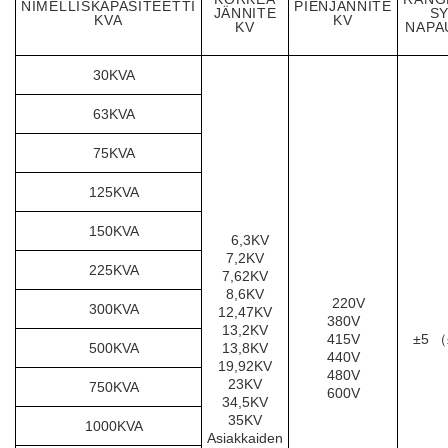
NIMELLISKAPASITEETTI
PIENJÄNNITE
JÄNNITE
S
KVA
KV
KV
NAPA
30KVA
63KVA
75KVA
125KVA
150KVA
6,3KV
7,2KV
225KVA
7,62KV
8,6KV
220V
300KVA
12,47KV
380V
13,2KV
415V
±5 （
500KVA
13,8KV
440V
19,92KV
480V
23KV
750KVA
600V
34,5KV
35KV
1000KVA
Asiakkaiden