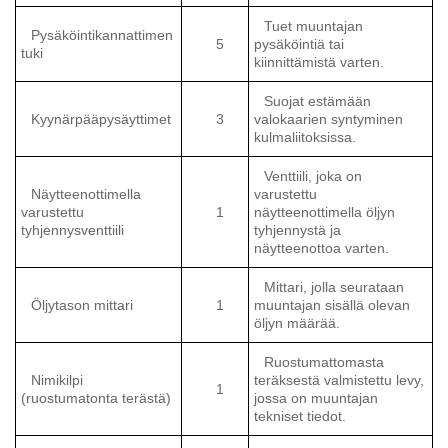
Tuet muuntajan
Pysäköintikannattimen
5
pysäköintiä tai
tuki
kiinnittämistä varten.
Suojat estämään
Kyynärpääpysäyttimet
3
valokaarien syntyminen
kulmaliitoksissa.
Venttiili, joka on
Näytteenottimella
varustettu
varustettu
1
näytteenottimella öljyn
tyhjennysventtiili
tyhjennystä ja
näytteenottoa varten.
Mittari, jolla seurataan
Öljytason mittari
1
muuntajan sisällä olevan
öljyn määrää.
Ruostumattomasta
Nimikilpi
teräksestä valmistettu levy,
1
(ruostumatonta terästä)
jossa on muuntajan
tekniset tiedot.