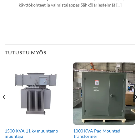
käyttökohteet ja valmistajaopas Sähköjärjestelmät [...]
TUTUSTU MYÖS
1500 KVA 11 kv muuntamo
1000 KVA Pad Mounted
muuntaja
Transformer