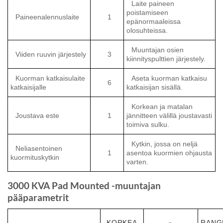
Laite paineen
poistamiseen
Paineenalennuslaite
1
epänormaaleissa
olosuhteissa.
Muuntajan osien
Viiden ruuvin järjestely
3
kiinnityspulttien järjestely.
Kuorman katkaisulaite
Aseta kuorman katkaisu
6
katkaisijalle
katkaisijan sisällä.
Korkean ja matalan
Joustava este
1
jännitteen välillä joustavasti
toimiva sulku.
Kytkin, jossa on neljä
Neliasentoinen
1
asentoa kuormien ohjausta
kuormituskytkin
varten.
3000 KVA Pad Mounted -muuntajan
pääparametrit
KORKEA
RANG