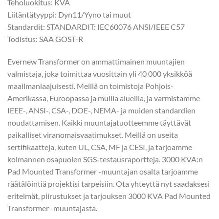
Teholuokitus: KVA
Liitäntätyyppi: Dyn11/Yyno tai muut
Standardit: STANDARDIT: IEC60076 ANSI/IEEE C57
Todistus: SAA GOST-R
Evernew Transformer on ammattimainen muuntajien
valmistaja, joka toimittaa vuosittain yli 40 000 yksikköä
maailmanlaajuisesti. Meillä on toimistoja Pohjois-
Amerikassa, Euroopassa ja muilla alueilla, ja varmistamme
IEEE-, ANSI-, CSA-, DOE-, NEMA- ja muiden standardien
noudattamisen. Kaikki muuntajatuotteemme täyttävät
paikalliset viranomaisvaatimukset. Meillä on useita
sertifikaatteja, kuten UL, CSA, MF ja CESI, ja tarjoamme
kolmannen osapuolen SGS-testausraportteja. 3000 KVA:n
Pad Mounted Transformer -muuntajan osalta tarjoamme
räätälöintiä projektisi tarpeisiin. Ota yhteyttä nyt saadaksesi
eritelmät, piirustukset ja tarjouksen 3000 KVA Pad Mounted
Transformer -muuntajasta.