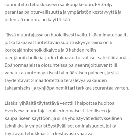
suunniteltu tehokkaaseen sähkönjakeluun. FR3-öljy
parantaa paloturvallisuutta ja ympäristön kestävyyttä ja
pidentää muuntajan käyttöikää.
Tässä muuntajassa on huolellisesti valitut käämimateriaalit,
jotka takaavat luotettavan suorituskyvyn. Siinä on 6
korkeajänniteholkkikaivoa ja 3 kahden reiän
pienjänniteholkkia, jotka takaavat turvalliset sähköliitännät.
Epänormaaleissa olosuhteissa paineenrajoitusventtiili
vapauttaa automaattisesti ylimääräisen paineen, ja sitä
täydentävät 3 maadoitettua teräslevyä vakauden
takaamiseksi ja tyhjiöpainemittari tarkkaa seurantaa varten.
Lisäksi ylhäältä täytettävä venttiili helpottaa huoltoa.
EverNew-muuntaja sopii erinomaisesti teolliseen ja
kaupalliseen käyttöön, ja siinä yhdistyvät edistyksellinen
tekniikka ja ympäristöystävälliset ominaisuudet, jotka
täyttävät tehokkaasti ja kestävästi vaativat