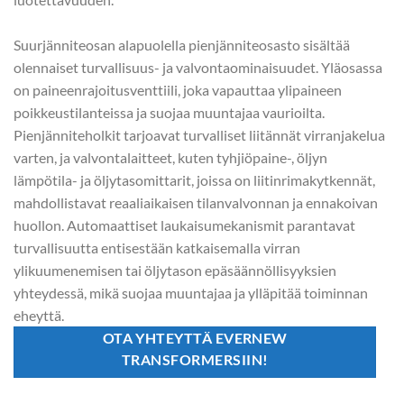
Suurjänniteosan alapuolella pienjänniteosasto sisältää
olennaiset turvallisuus- ja valvontaominaisuudet. Yläosassa
on paineenrajoitusventtiili, joka vapauttaa ylipaineen
poikkeustilanteissa ja suojaa muuntajaa vaurioilta.
Pienjänniteholkit tarjoavat turvalliset liitännät virranjakelua
varten, ja valvontalaitteet, kuten tyhjiöpaine-, öljyn
lämpötila- ja öljytasomittarit, joissa on liitinrimakytkennät,
mahdollistavat reaaliaikaisen tilanvalvonnan ja ennakoivan
huollon. Automaattiset laukaisumekanismit parantavat
turvallisuutta entisestään katkaisemalla virran
ylikuumenemisen tai öljytason epäsäännöllisyyksien
yhteydessä, mikä suojaa muuntajaa ja ylläpitää toiminnan
eheyttä.
OTA YHTEYTTÄ EVERNEW
TRANSFORMERSIIN!