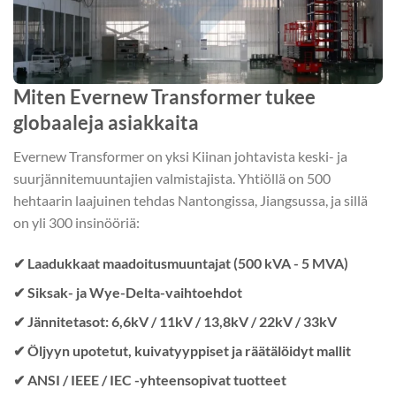
Miten Evernew Transformer tukee
globaaleja asiakkaita
Evernew Transformer on yksi Kiinan johtavista keski- ja
suurjännitemuuntajien valmistajista. Yhtiöllä on 500
hehtaarin laajuinen tehdas Nantongissa, Jiangsussa, ja sillä
on yli 300 insinööriä:
✔ Laadukkaat maadoitusmuuntajat (500 kVA - 5 MVA)
✔ Siksak- ja Wye-Delta-vaihtoehdot
✔ Jännitetasot: 6,6kV / 11kV / 13,8kV / 22kV / 33kV
✔ Öljyyn upotetut, kuivatyyppiset ja räätälöidyt mallit
✔ ANSI / IEEE / IEC -yhteensopivat tuotteet