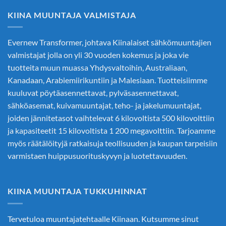
KIINA MUUNTAJA VALMISTAJA
Evernew Transformer, johtava
Kiinalaiset sähkömuuntajien
valmistajat
jolla on yli 30 vuoden kokemus ja joka vie
tuotteita muun muassa Yhdysvaltoihin, Australiaan,
Kanadaan, Arabiemiirikuntiin ja Malesiaan. Tuotteisiimme
kuuluvat pöytäasennettavat, pylväsasennettavat,
sähköasemat, kuivamuuntajat, teho- ja jakelumuuntajat,
joiden jännitetasot vaihtelevat 6 kilovoltista 500 kilovolttiin
ja kapasiteetit 15 kilovoltista 1 200 megavolttiin. Tarjoamme
myös räätälöityjä ratkaisuja teollisuuden ja kaupan tarpeisiin
varmistaen huippusuorituskyvyn ja luotettavuuden.
KIINA MUUNTAJA TUKKUHINNAT
Tervetuloa muuntajatehtaalle Kiinaan. Kutsumme sinut