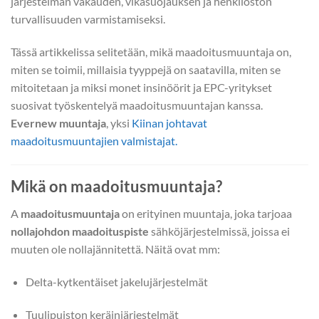
järjestelmän vakauden, vikasuojauksen ja henkilöstön
turvallisuuden varmistamiseksi.
Tässä artikkelissa selitetään, mikä maadoitusmuuntaja on,
miten se toimii, millaisia tyyppejä on saatavilla, miten se
mitoitetaan ja miksi monet insinöörit ja EPC-yritykset
suosivat työskentelyä maadoitusmuuntajan kanssa.
Evernew muuntaja
, yksi
Kiinan johtavat
maadoitusmuuntajien valmistajat.
Mikä on maadoitusmuuntaja?
A
maadoitusmuuntaja
on erityinen muuntaja, joka tarjoaa
nollajohdon maadoituspiste
sähköjärjestelmissä, joissa ei
muuten ole nollajännitettä. Näitä ovat mm:
Delta-kytkentäiset jakelujärjestelmät
Tuulipuiston keräinjärjestelmät