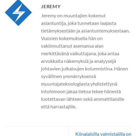
JEREMY
Jeremy on muuntajien kokenut
asiantuntija, joka tunnetaan laajasta
tietämyksestään ja asiantuntemuksestaan.
Vuosien kokemuksella hän on
vakiinnuttanut asemansa alan
merkittävänä vaikuttajana, joka antaa
arvokkaita näkemyksiä ja analyysejä
johtavien julkaisujen kolumnistina. Hänen
syvällinen ymmärryksensä
muuntajateknologiasta yhdistettynä
intohimoon jakaa tietoa tekee hänestä
luotettavan lähteen sekä ammattilaisille
että harrastajille.
Kiinalaisilla valmistajilla on