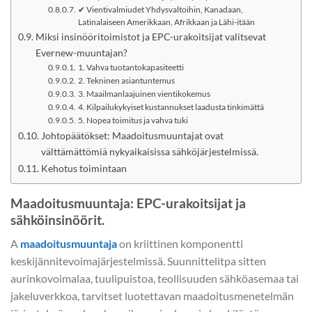
✔ Vientivalmiudet Yhdysvaltoihin, Kanadaan,
Latinalaiseen Amerikkaan, Afrikkaan ja Lähi-itään
Miksi insinööritoimistot ja EPC-urakoitsijat valitsevat
Evernew-muuntajan?
1. Vahva tuotantokapasiteetti
2. Tekninen asiantuntemus
3. Maailmanlaajuinen vientikokemus
4. Kilpailukykyiset kustannukset laadusta tinkimättä
5. Nopea toimitus ja vahva tuki
Johtopäätökset: Maadoitusmuuntajat ovat
välttämättömiä nykyaikaisissa sähköjärjestelmissä.
Kehotus toimintaan
Maadoitusmuuntaja: EPC-urakoitsijat ja
sähköinsinöörit.
A
maadoitusmuuntaja
on kriittinen komponentti
keskijännitevoimajärjestelmissä. Suunnittelitpa sitten
aurinkovoimalaa, tuulipuistoa, teollisuuden sähköasemaa tai
jakeluverkkoa, tarvitset luotettavan maadoitusmenetelmän