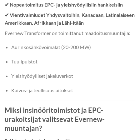
✔ Nopea toimitus EPC- ja yleishyödyllisiin hankkeisiin
✔ Vientivalmiudet Yhdysvaltoihin, Kanadaan, Latinalaiseen
Amerikkaan, Afrikkaan ja Lähi-itään
Evernew Transformer on toimittanut maadoitusmuuntajia:
Aurinkosähkövoimalat (20-200 MW)
Tuulipuistot
Yleishyödylliset jakeluverkot
Kaivos- ja teollisuuslaitokset
Miksi insinööritoimistot ja EPC-
urakoitsijat valitsevat Evernew-
muuntajan?