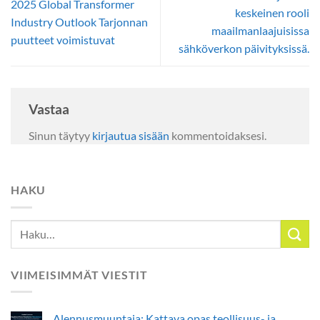
2025 Global Transformer
keskeinen rooli
Industry Outlook Tarjonnan
maailmanlaajuisissa
puutteet voimistuvat
sähköverkon päivityksissä.
Vastaa
Sinun täytyy
kirjautua sisään
kommentoidaksesi.
HAKU
VIIMEISIMMÄT VIESTIT
Alennusmuuntaja: Kattava opas teollisuus- ja