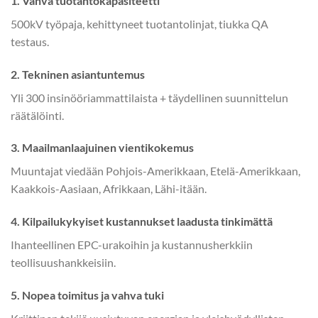
1. Vahva tuotantokapasiteetti
500kV työpaja, kehittyneet tuotantolinjat, tiukka QA
testaus.
2. Tekninen asiantuntemus
Yli 300 insinööriammattilaista + täydellinen suunnittelun
räätälöinti.
3. Maailmanlaajuinen vientikokemus
Muuntajat viedään Pohjois-Amerikkaan, Etelä-Amerikkaan,
Kaakkois-Aasiaan, Afrikkaan, Lähi-itään.
4. Kilpailukykyiset kustannukset laadusta tinkimättä
Ihanteellinen EPC-urakoihin ja kustannusherkkiin
teollisuushankkeisiin.
5. Nopea toimitus ja vahva tuki