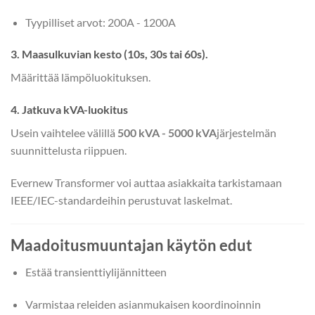
Tyypilliset arvot: 200A - 1200A
3. Maasulkuvian kesto (10s, 30s tai 60s).
Määrittää lämpöluokituksen.
4. Jatkuva kVA-luokitus
Usein vaihtelee välillä
500 kVA - 5000 kVA
järjestelmän
suunnittelusta riippuen.
Evernew Transformer voi auttaa asiakkaita tarkistamaan
IEEE/IEC-standardeihin perustuvat laskelmat.
Maadoitusmuuntajan käytön edut
Estää transienttiylijännitteen
Varmistaa releiden asianmukaisen koordinoinnin