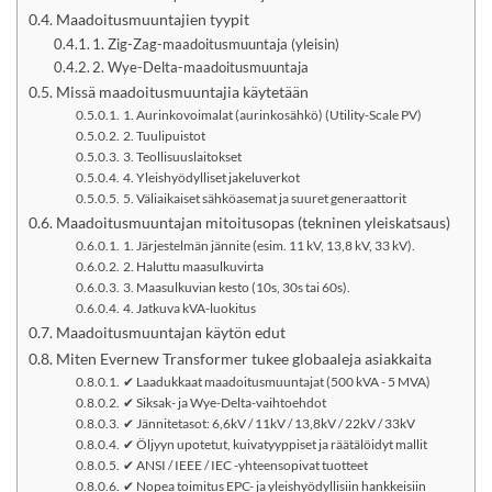
Maadoitusmuuntajien tyypit
1. Zig-Zag-maadoitusmuuntaja (yleisin)
2. Wye-Delta-maadoitusmuuntaja
Missä maadoitusmuuntajia käytetään
1. Aurinkovoimalat (aurinkosähkö) (Utility-Scale PV)
2. Tuulipuistot
3. Teollisuuslaitokset
4. Yleishyödylliset jakeluverkot
5. Väliaikaiset sähköasemat ja suuret generaattorit
Maadoitusmuuntajan mitoitusopas (tekninen yleiskatsaus)
1. Järjestelmän jännite (esim. 11 kV, 13,8 kV, 33 kV).
2. Haluttu maasulkuvirta
3. Maasulkuvian kesto (10s, 30s tai 60s).
4. Jatkuva kVA-luokitus
Maadoitusmuuntajan käytön edut
Miten Evernew Transformer tukee globaaleja asiakkaita
✔ Laadukkaat maadoitusmuuntajat (500 kVA - 5 MVA)
✔ Siksak- ja Wye-Delta-vaihtoehdot
✔ Jännitetasot: 6,6kV / 11kV / 13,8kV / 22kV / 33kV
✔ Öljyyn upotetut, kuivatyyppiset ja räätälöidyt mallit
✔ ANSI / IEEE / IEC -yhteensopivat tuotteet
✔ Nopea toimitus EPC- ja yleishyödyllisiin hankkeisiin