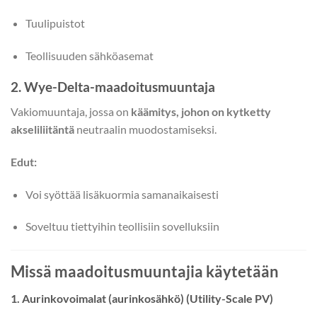
Tuulipuistot
Teollisuuden sähköasemat
2. Wye-Delta-maadoitusmuuntaja
Vakiomuuntaja, jossa on
käämitys, johon on kytketty
akseliliitäntä
neutraalin muodostamiseksi.
Edut:
Voi syöttää lisäkuormia samanaikaisesti
Soveltuu tiettyihin teollisiin sovelluksiin
Missä maadoitusmuuntajia käytetään
1. Aurinkovoimalat (aurinkosähkö) (Utility-Scale PV)