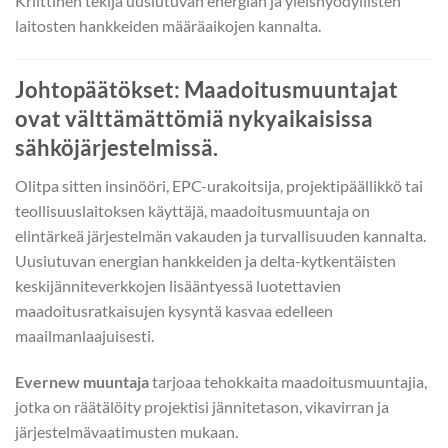
Kriittinen tekijä uusiutuvan energian ja yleishyödyllisten
laitosten hankkeiden määräaikojen kannalta.
Johtopäätökset: Maadoitusmuuntajat
ovat välttämättömiä nykyaikaisissa
sähköjärjestelmissä.
Olitpa sitten insinööri, EPC-urakoitsija, projektipäällikkö tai
teollisuuslaitoksen käyttäjä, maadoitusmuuntaja on
elintärkeä järjestelmän vakauden ja turvallisuuden kannalta.
Uusiutuvan energian hankkeiden ja delta-kytkentäisten
keskijänniteverkkojen lisääntyessä luotettavien
maadoitusratkaisujen kysyntä kasvaa edelleen
maailmanlaajuisesti.
Evernew muuntaja
tarjoaa tehokkaita maadoitusmuuntajia,
jotka on räätälöity projektisi jännitetason, vikavirran ja
järjestelmävaatimusten mukaan.