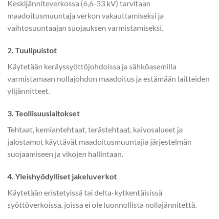
Keskijänniteverkossa (6,6-33 kV) tarvitaan
maadoitusmuuntaja verkon vakauttamiseksi ja
vaihtosuuntaajan suojauksen varmistamiseksi.
2. Tuulipuistot
Käytetään keräyssyöttöjohdoissa ja sähköasemilla
varmistamaan nollajohdon maadoitus ja estämään laitteiden
ylijännitteet.
3. Teollisuuslaitokset
Tehtaat, kemiantehtaat, terästehtaat, kaivosalueet ja
jalostamot käyttävät maadoitusmuuntajia järjestelmän
suojaamiseen ja vikojen hallintaan.
4. Yleishyödylliset jakeluverkot
Käytetään eristetyissä tai delta-kytkentäisissä
syöttöverkoissa, joissa ei ole luonnollista nollajännitettä.