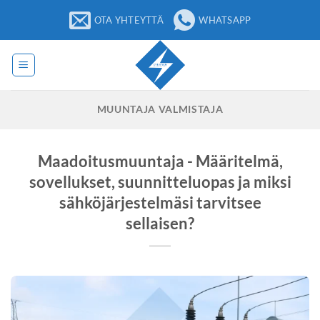
Siirry
OTA YHTEYTTÄ
WHATSAPP
sisältöön
MUUNTAJA VALMISTAJA
Maadoitusmuuntaja - Määritelmä,
sovellukset, suunnitteluopas ja miksi
sähköjärjestelmäsi tarvitsee
sellaisen?