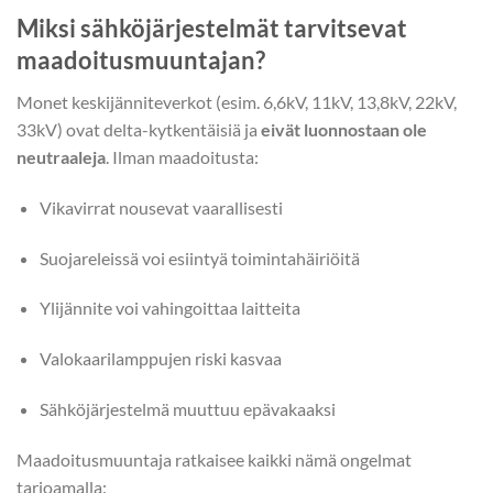
Miksi sähköjärjestelmät tarvitsevat
maadoitusmuuntajan?
Monet keskijänniteverkot (esim. 6,6kV, 11kV, 13,8kV, 22kV,
33kV) ovat delta-kytkentäisiä ja
eivät luonnostaan ole
neutraaleja
. Ilman maadoitusta:
Vikavirrat nousevat vaarallisesti
Suojareleissä voi esiintyä toimintahäiriöitä
Ylijännite voi vahingoittaa laitteita
Valokaarilamppujen riski kasvaa
Sähköjärjestelmä muuttuu epävakaaksi
Maadoitusmuuntaja ratkaisee kaikki nämä ongelmat
tarjoamalla: