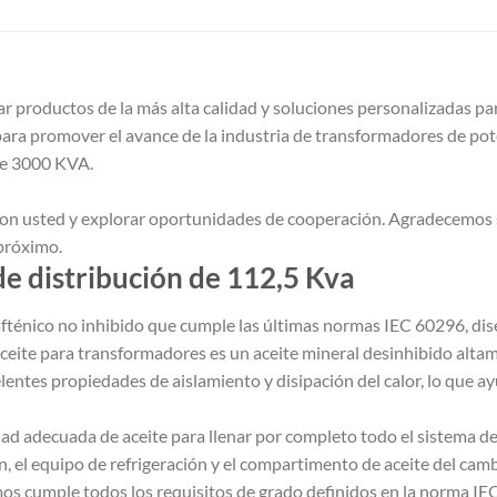
roductos de la más alta calidad y soluciones personalizadas par
 para promover el avance de la industria de transformadores de po
de 3000 KVA.
on usted y explorar oportunidades de cooperación. Agradecemos 
 próximo.
e distribución de 112,5 Kva
fténico no inhibido que cumple las últimas normas IEC 60296, dise
ceite para transformadores es un aceite mineral desinhibido alta
ntes propiedades de aislamiento y disipación del calor, lo que ayu
dad adecuada de aceite para llenar por completo todo el sistema de
ón, el equipo de refrigeración y el compartimento de aceite del ca
mos cumple todos los requisitos de grado definidos en la norma I