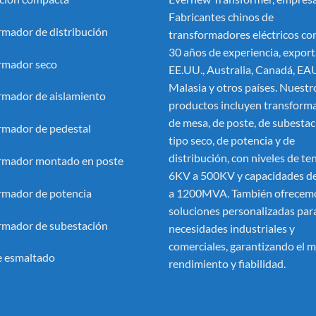
Fabricantes chinos de
rmador de distribución
transformadores eléctricos
con
30 años de experiencia, export
rmador seco
EE.UU., Australia, Canadá, EA
Malasia y otros países. Nuestr
rmador de aislamiento
productos incluyen transform
de mesa, de poste, de subestac
rmador de pedestal
tipo seco, de potencia y de
distribución, con niveles de te
rmador montado en poste
6KV a 500KV y capacidades 
rmador de potencia
a 1200MVA. También ofrecem
soluciones personalizadas par
rmador de subestación
necesidades industriales y
comerciales, garantizando el 
 esmaltado
rendimiento y fiabilidad.