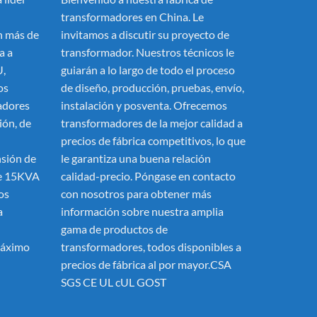
transformadores en China. Le
 más de
invitamos a discutir su proyecto de
a a
transformador. Nuestros técnicos le
U,
guiarán a lo largo de todo el proceso
os
de diseño, producción, pruebas, envío,
adores
instalación y posventa. Ofrecemos
ión, de
transformadores de la mejor calidad a
precios de fábrica competitivos, lo que
nsión de
le garantiza una buena relación
de 15KVA
calidad-precio. Póngase en contacto
os
con nosotros para obtener más
a
información sobre nuestra amplia
gama de productos de
máximo
transformadores, todos disponibles a
precios de fábrica al por mayor.CSA
SGS CE UL cUL GOST