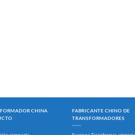
SFORMADOR CHINA
FABRICANTE CHINO DE
UCTO
TRANSFORMADORES
ción compacta
Evernew Transformer, empresa