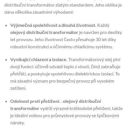
distribuční transformátor zlatým standardem. Jeho obliba je
dána několika zásadními výhodami:
Výjimečná spolehlivost a dlouhá životnost.
Každý
olejový distribuční transformátor
je navržen pro desítky
let provozu. Jeho životnost často přesahuje 30 let díky
robustní konstrukci a účinnému chladicímu systému.
Vynikající chlazení a izolace.
Transformátorový olej plní
dvojí funkci: účinně odvádí teplo z vinutí, čímž zabraňuje
přehřátí, a poskytuje spolehlivou dielektrickou izolaci. To
má zásadní význam pro bezpečný provoz při vysokém
zatížení.
Odolnost proti přetížení.
.
olejový distribuční
transformátor
vydrží výrazné krátkodobé přetížení, takže
je ideální volbou pro průmyslové provozy se špičkovými
nároky.