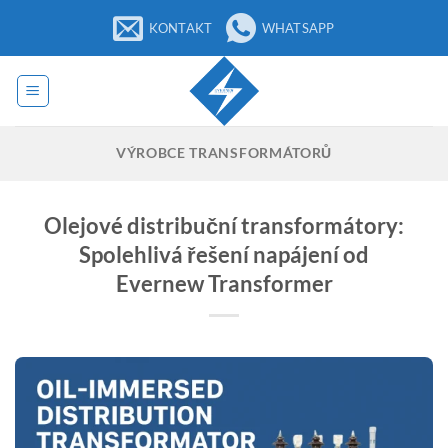
Přeskočit
KONTAKT
WHATSAPP
na
obsah
VÝROBCE TRANSFORMÁTORŮ
Olejové distribuční transformátory:
Spolehlivá řešení napájení od
Evernew Transformer