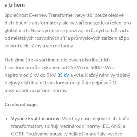
a trhem
Společnost Evernew Transformer nevyrábí pouze olejové
distribuční transformátory, ale vytváří energetická řešení pro
globální trh. Naše výrobky se používají v různých odvětvích:
od městských rozvodných sítí a průmyslových zařízení až po
solární elektrárny a větrné farmy.
Nabízíme široký sortiment olejových distribučních
transformátorů s výkonem od 25 kVA do 5000 kVA a
napětím od 6 kV do 5 kV.
35 kV
a výše. Každý námi vyráběný
olejový distribuční transformátor splňuje nejpřísnější
mezinárodní a národní normy.
Co nás odlišuje:
Vysoce kvalitní normy:
Všechny naše olejové distribuční
transformátory splňují mezinárodní normy IEC, ANSI a
GOST. Používáme pouze ty nejlepší materiály: vysoce