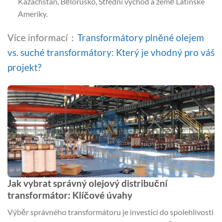
Kazachstán, Bělorusko, Střední východ a země Latinské
Ameriky.
Více informací：
Transformátory plněné olejem
vs. suché transformátory: Který je vhodný pro váš
projekt?
Jak vybrat správný olejový distribuční
transformátor: Klíčové úvahy
Výběr správného transformátoru je investicí do spolehlivosti