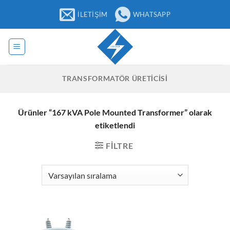
İçeriğe
İLETIŞIM
WHATSAPP
atla
TRANSFORMATÖR ÜRETICISI
Ürünler “167 kVA Pole Mounted Transformer” olarak
etiketlendi
FILTRE