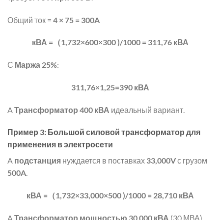
Общий ток =
4 × 75 = 300A
кВА =（1,732×600×300 )/1000 = 311,76 кВА
С
Маржа 25%
:
311,76×1,25=390 кВА
A
Трансформатор 400 кВА
идеальный вариант.
Пример 3: Большой силовой трансформатор для
применения в электросети
A
подстанция
нуждается в поставках
33,000V
с грузом
500A
.
кВА =（1,732×33,000×500 )/1000 = 28,710 кВА
A
Трансформатор мощностью 30 000 кВА
(30 МВА)