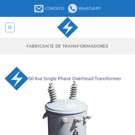
Pular
CONTATO
WHATSAPP
para
o
conteúdo
FABRICANTE DE TRANSFORMADORES