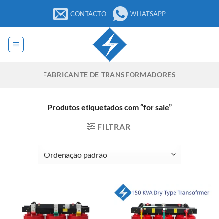
Saltar
CONTACTO
WHATSAPP
para
o
conteúdo
FABRICANTE DE TRANSFORMADORES
Produtos etiquetados com “for sale”
FILTRAR