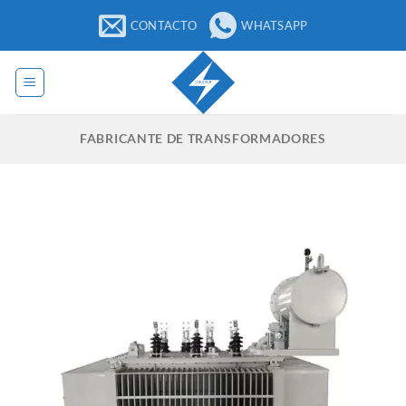
Saltar
CONTACTO
WHATSAPP
para
o
conteúdo
FABRICANTE DE TRANSFORMADORES