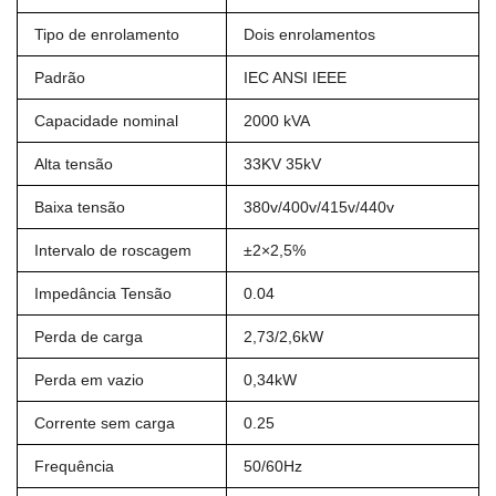
Tipo de enrolamento
Dois enrolamentos
Padrão
IEC ANSI IEEE
Capacidade nominal
2000 kVA
Alta tensão
33KV 35kV
Baixa tensão
380v/400v/415v/440v
Intervalo de roscagem
±2×2,5%
Impedância Tensão
0.04
Perda de carga
2,73/2,6kW
Perda em vazio
0,34kW
Corrente sem carga
0.25
Frequência
50/60Hz