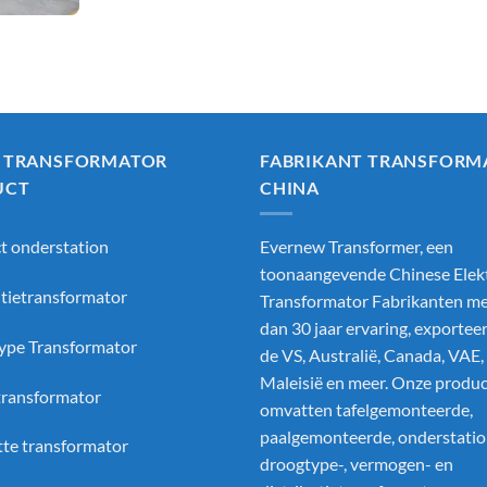
 TRANSFORMATOR
FABRIKANT TRANSFORM
UCT
CHINA
 onderstation
Evernew Transformer, een
toonaangevende
Chinese Elek
utietransformator
Transformator Fabrikanten
me
dan 30 jaar ervaring, exportee
ype Transformator
de VS, Australië, Canada, VAE,
Maleisië en meer. Onze produ
etransformator
omvatten tafelgemonteerde,
paalgemonteerde, onderstatio
te transformator
droogtype-, vermogen- en