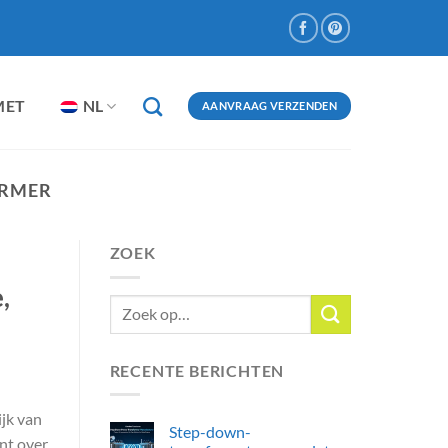
MET
NL
AANVRAAG VERZENDEN
RMER​
ZOEK
,
RECENTE BERICHTEN
ijk van
Step-down-
nt over