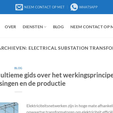
NEEM CONTACT OP MET
WHATSAPP
OVER
DIENSTEN
BLOG
NEEM CONTACT OP 
ARCHIEVEN:
ELECTRICAL SUBSTATION TRANSFO
BLOG
ultieme gids over het werkingsprincipe
singen en de productie
Elektriciteitsnetwerken zijn in hoge mate afhankel
opwaartse transformatoren om elektriciteit efficië