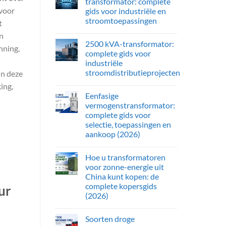
transformator: complete
 voor
gids voor industriële en
stroomtoepassingen
t
n
2500 kVA-transformator:
nning,
complete gids voor
industriële
stroomdistributieprojecten
In deze
ing,
Eenfasige
vermogenstransformator:
complete gids voor
selectie, toepassingen en
aankoop (2026)
Hoe u transformatoren
voor zonne-energie uit
China kunt kopen: de
complete kopersgids
ur
(2026)
Soorten droge