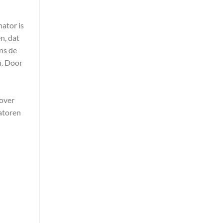
ator is
n, dat
ns de
n. Door
 over
atoren