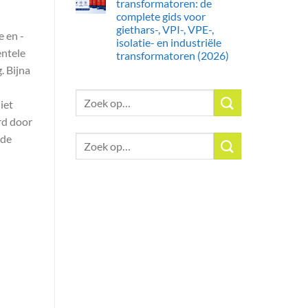
transformatoren: de
complete gids voor
giethars-, VPI-, VPE-,
 en -
isolatie- en industriële
entele
transformatoren (2026)
 Bijna
Zoeken:
niet
rd door
 de
Zoeken: