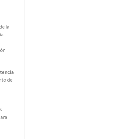
de la
ia
ión
tencia
nto de
as
para