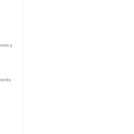
iones y
miento