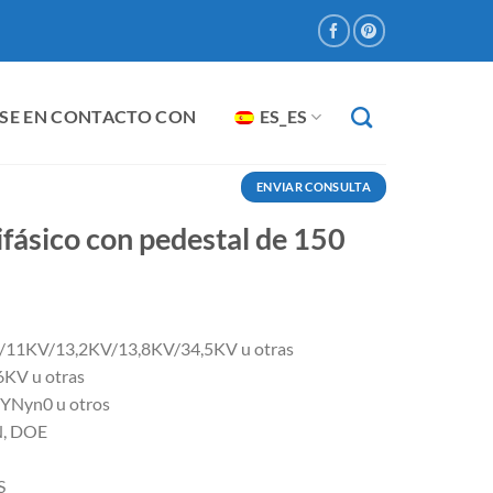
SE EN CONTACTO CON
ES_ES
ENVIAR CONSULTA
fásico con pedestal de 150
V/11KV/13,2KV/13,8KV/34,5KV u otras
6KV u otras
Nyn0 u otros
N, DOE
S