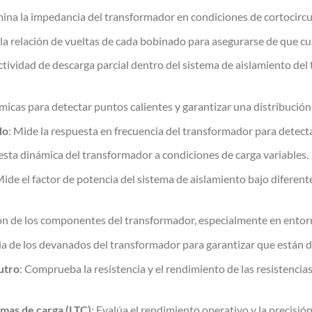
ina la impedancia del transformador en condiciones de cortocircuit
a la relación de vueltas de cada bobinado para asegurarse de que cu
actividad de descarga parcial dentro del sistema de aislamiento del
rmicas para detectar puntos calientes y garantizar una distribució
do
: Mide la respuesta en frecuencia del transformador para detect
uesta dinámica del transformador a condiciones de carga variables.
Mide el factor de potencia del sistema de aislamiento bajo diferen
ión de los componentes del transformador, especialmente en entorno
ia de los devanados del transformador para garantizar que están d
utro
: Comprueba la resistencia y el rendimiento de las resistencias 
mas de carga (LTC)
: Evalúa el rendimiento operativo y la precisi