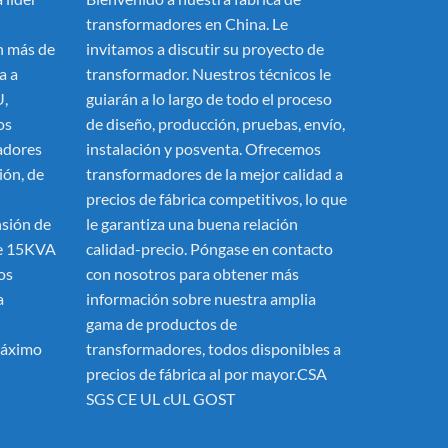
transformadores en China. Le
 más de
invitamos a discutir su proyecto de
a a
transformador. Nuestros técnicos le
U,
guiarán a lo largo de todo el proceso
os
de diseño, producción, pruebas, envío,
adores
instalación y posventa. Ofrecemos
ión, de
transformadores de la mejor calidad a
precios de fábrica competitivos, lo que
nsión de
le garantiza una buena relación
de 15KVA
calidad-precio. Póngase en contacto
os
con nosotros para obtener más
a
información sobre nuestra amplia
gama de productos de
máximo
transformadores, todos disponibles a
precios de fábrica al por mayor.CSA
SGS CE UL cUL GOST