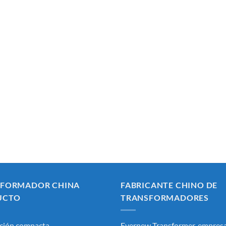
SFORMADOR CHINA
FABRICANTE CHINO DE
UCTO
TRANSFORMADORES
ción compacta
Evernew Transformer, empresa