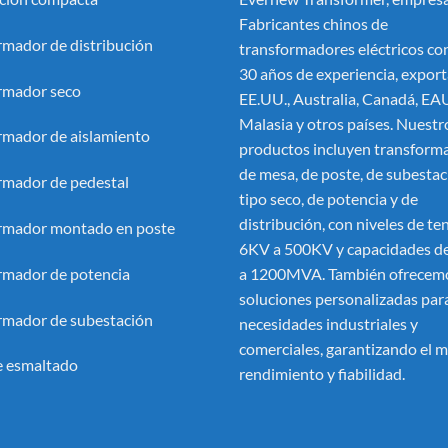
Fabricantes chinos de
rmador de distribución
transformadores eléctricos
con
30 años de experiencia, export
rmador seco
EE.UU., Australia, Canadá, EA
Malasia y otros países. Nuestr
rmador de aislamiento
productos incluyen transform
de mesa, de poste, de subestac
rmador de pedestal
tipo seco, de potencia y de
distribución, con niveles de te
rmador montado en poste
6KV a 500KV y capacidades 
rmador de potencia
a 1200MVA. También ofrecem
soluciones personalizadas par
rmador de subestación
necesidades industriales y
comerciales, garantizando el 
 esmaltado
rendimiento y fiabilidad.