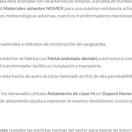
casa está diseñada con características selladas, a prueba de humeda
ad
Materiales aislantes NOMEX
para una máxima resistencia al fue
es meteorológicas adversas, nuestros transformadores mantienen
materiales y métodos de construcción de vanguardia:
a exterior se fabrica con
Metal ondulado alemán
La estructura comp
 transformador facilita su instalación y transporte.
eo está hecho de acero al silicio laminado en frío de alta permeabil
 y los devanados utilizan
Aislamiento de clase H
con
Dupont Nome
 de aislamiento ayuda a mantener el máximo rendimiento incluso e
ones
cumplen las estrictas normas del sector para operar en entor