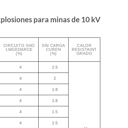
xplosiones para minas de 10 kV
CIRCUITO SHO
SIN CARGA
CALOR
LMGEDARCE
CUREN
RESISTAINT
(%)
(%)
GRADO
4
2.5
4
2
4
1.8
4
1.8
4
1.5
4
1.5