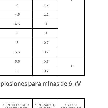
H
4
1.2
4.5
1.2
4.5
1
5
1
5
0.7
5.5
0.7
5.5
0.7
C
6
0.7
xplosiones para minas de 6 kV
CIRCUITO SHO
SIN CARGA
CALOR