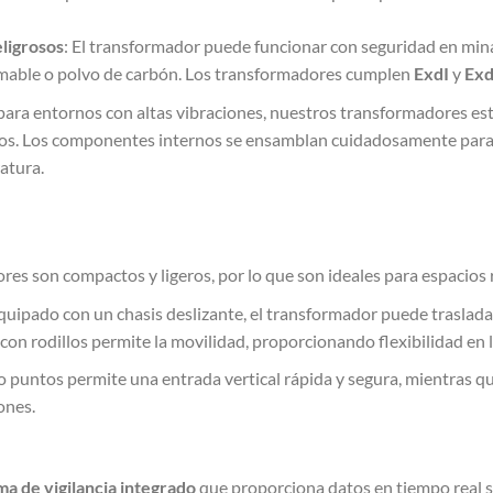
ligrosos
: El transformador puede funcionar con seguridad en mina
amable o polvo de carbón. Los transformadores cumplen
ExdI
y
Exd
para entornos con altas vibraciones, nuestros transformadores es
llos. Los componentes internos se ensamblan cuidadosamente para
atura.
res son compactos y ligeros, por lo que son ideales para espacios r
Equipado con un chasis deslizante, el transformador puede trasladar
n rodillos permite la movilidad, proporcionando flexibilidad en la
ho puntos permite una entrada vertical rápida y segura, mientras qu
ones.
ma de vigilancia integrado
que proporciona datos en tiempo real so