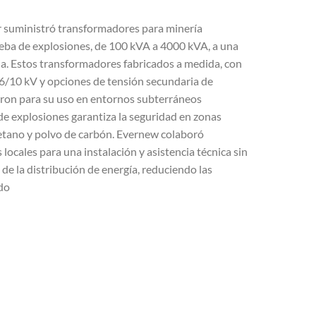
 suministró transformadores para minería
ueba de explosiones, de 100 kVA a 4000 kVA, a una
ia. Estos transformadores fabricados a medida, con
 6/10 kV y opciones de tensión secundaria de
ñaron para su uso en entornos subterráneos
 de explosiones garantiza la seguridad en zonas
etano y polvo de carbón. Evernew colaboró
locales para una instalación y asistencia técnica sin
a de la distribución de energía, reduciendo las
do