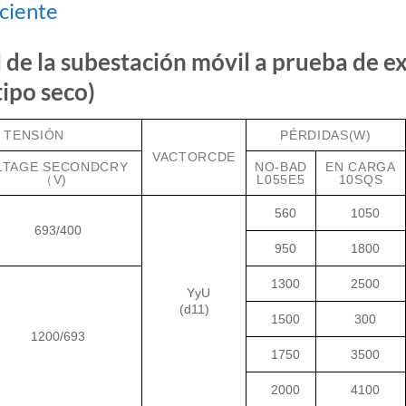
iciente
de la subestación móvil a prueba de e
tipo seco)
 TENSIÓN
PÉRDIDAS(W)
VACTORCDE
LTAGE SECONDCRY
NO-BAD
EN CARGA
（V)
L055E5
10SQS
560
1050
693/400
950
1800
1300
2500
YyU
(d11)
1500
300
1200/693
1750
3500
2000
4100