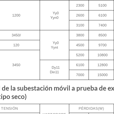
2300
5100
Yy0
1200
2600
6100
Yyn0
3100
7400
3450/
3800
8500
Yy0
120
4500
9700
Yynt
5200
10800
3450
6100
12800
Dy11
Din11
7000
15000
de la subestación móvil a prueba de e
tipo seco)
 TENSIÓN
PÉRDIDAS(W)