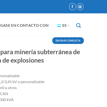
GASE EN CONTACTO CON
ES
ENVIAR CONSULTA
para minería subterránea de
a de explosiones
rsonalizable
,2/3,45 kV o personalizable
n0 u otros
A/CAN
4000 kVA