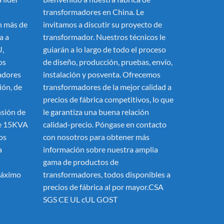
transformadores en China. Le
 más de
invitamos a discutir su proyecto de
a a
transformador. Nuestros técnicos le
U,
guiarán a lo largo de todo el proceso
os
de diseño, producción, pruebas, envío,
adores
instalación y posventa. Ofrecemos
ión, de
transformadores de la mejor calidad a
precios de fábrica competitivos, lo que
nsión de
le garantiza una buena relación
de 15KVA
calidad-precio. Póngase en contacto
os
con nosotros para obtener más
a
información sobre nuestra amplia
gama de productos de
máximo
transformadores, todos disponibles a
precios de fábrica al por mayor.CSA
SGS CE UL cUL GOST