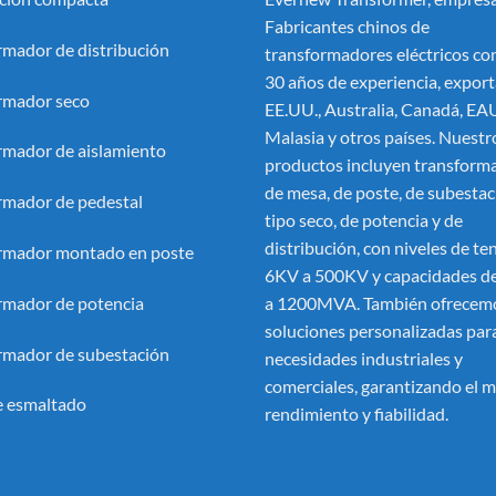
Fabricantes chinos de
rmador de distribución
transformadores eléctricos
con
30 años de experiencia, export
rmador seco
EE.UU., Australia, Canadá, EA
Malasia y otros países. Nuestr
rmador de aislamiento
productos incluyen transform
de mesa, de poste, de subestac
rmador de pedestal
tipo seco, de potencia y de
distribución, con niveles de te
rmador montado en poste
6KV a 500KV y capacidades 
rmador de potencia
a 1200MVA. También ofrecem
soluciones personalizadas par
rmador de subestación
necesidades industriales y
comerciales, garantizando el 
 esmaltado
rendimiento y fiabilidad.