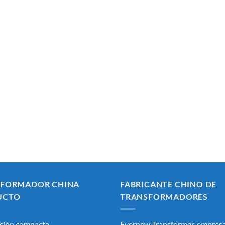
SFORMADOR CHINA
FABRICANTE CHINO DE
UCTO
TRANSFORMADORES
ción compacta
Evernew Transformer, empresa